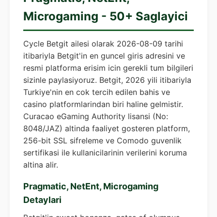
Microgaming - 50+ Saglayici
Cycle Betgit ailesi olarak 2026-08-09 tarihi
itibariyla Betgit'in en guncel giris adresini ve
resmi platforma erisim icin gerekli tum bilgileri
sizinle paylasiyoruz. Betgit, 2026 yili itibariyla
Turkiye'nin en cok tercih edilen bahis ve
casino platformlarindan biri haline gelmistir.
Curacao eGaming Authority lisansi (No:
8048/JAZ) altinda faaliyet gosteren platform,
256-bit SSL sifreleme ve Comodo guvenlik
sertifikasi ile kullanicilarinin verilerini koruma
altina alir.
Pragmatic, NetEnt, Microgaming
Detaylari