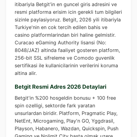
itibariyla Betgit'in en guncel giris adresini ve
resmi platforma erisim icin gerekli tum bilgileri
sizinle paylasiyoruz. Betgit, 2026 yili itibariyla
Turkiye'nin en cok tercih edilen bahis ve
casino platformlarindan biri haline gelmistir.
Curacao eGaming Authority lisansi (No:
8048/JAZ) altinda faaliyet gosteren platform,
256-bit SSL sifreleme ve Comodo guvenlik
sertifikasi ile kullanicilarinin verilerini koruma
altina alir.
Betgit Resmi Adres 2026 Detaylari
Betgit'in %200 hosgeldin bonusu + 100 free
spin ozelligi, sektorde fark yaratan
unsurlardan biridir. Platform, Pragmatic Play,
NetEnt, Microgaming, Play'n GO, Yggdrasil,
Playson, Habanero, Wazdan, Quickspin, Push
Gaming ve Nolimit City basta olmak uzere