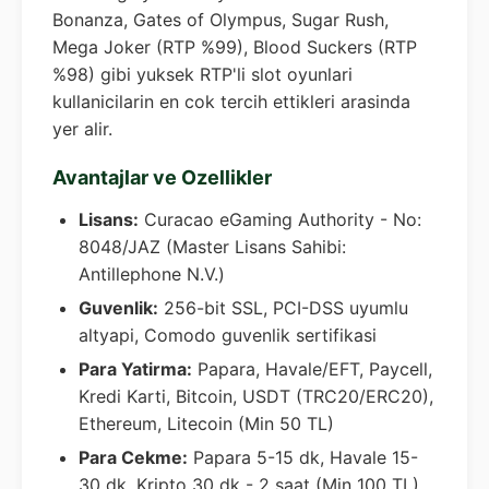
Bonanza, Gates of Olympus, Sugar Rush,
Mega Joker (RTP %99), Blood Suckers (RTP
%98) gibi yuksek RTP'li slot oyunlari
kullanicilarin en cok tercih ettikleri arasinda
yer alir.
Avantajlar ve Ozellikler
Lisans:
Curacao eGaming Authority - No:
8048/JAZ (Master Lisans Sahibi:
Antillephone N.V.)
Guvenlik:
256-bit SSL, PCI-DSS uyumlu
altyapi, Comodo guvenlik sertifikasi
Para Yatirma:
Papara, Havale/EFT, Paycell,
Kredi Karti, Bitcoin, USDT (TRC20/ERC20),
Ethereum, Litecoin (Min 50 TL)
Para Cekme:
Papara 5-15 dk, Havale 15-
30 dk, Kripto 30 dk - 2 saat (Min 100 TL)