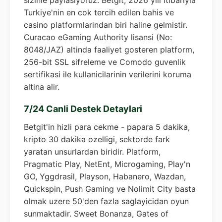
sizinle paylasiyoruz. Betgit, 2026 yili itibariyla
Turkiye'nin en cok tercih edilen bahis ve
casino platformlarindan biri haline gelmistir.
Curacao eGaming Authority lisansi (No:
8048/JAZ) altinda faaliyet gosteren platform,
256-bit SSL sifreleme ve Comodo guvenlik
sertifikasi ile kullanicilarinin verilerini koruma
altina alir.
7/24 Canli Destek Detaylari
Betgit'in hizli para cekme - papara 5 dakika,
kripto 30 dakika ozelligi, sektorde fark
yaratan unsurlardan biridir. Platform,
Pragmatic Play, NetEnt, Microgaming, Play'n
GO, Yggdrasil, Playson, Habanero, Wazdan,
Quickspin, Push Gaming ve Nolimit City basta
olmak uzere 50'den fazla saglayicidan oyun
sunmaktadir. Sweet Bonanza, Gates of