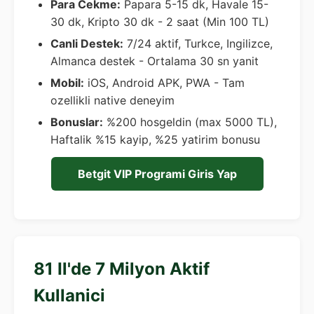
Para Cekme:
Papara 5-15 dk, Havale 15-
30 dk, Kripto 30 dk - 2 saat (Min 100 TL)
Canli Destek:
7/24 aktif, Turkce, Ingilizce,
Almanca destek - Ortalama 30 sn yanit
Mobil:
iOS, Android APK, PWA - Tam
ozellikli native deneyim
Bonuslar:
%200 hosgeldin (max 5000 TL),
Haftalik %15 kayip, %25 yatirim bonusu
Betgit VIP Programi Giris Yap
81 Il'de 7 Milyon Aktif
Kullanici