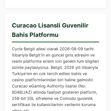
Curacao Lisansli Guvenilir
Bahis Platformu
Cycle Betgit ailesi olarak 2026-08-09 tarihi
itibariyla Betgit'in en guncel giris adresini ve
resmi platforma erisim icin gerekli tum bilgileri
sizinle paylasiyoruz. Betgit, 2026 yili itibariyla
Turkiye'nin en cok tercih edilen bahis ve
casino platformlarindan biri haline gelmistir.
Curacao eGaming Authority lisansi (No:
8048/JAZ) altinda faaliyet gosteren platform,
256-bit SSL sifreleme ve Comodo guvenlik
sertifikasi ile kullanicilarinin verilerini koruma
altina alir.