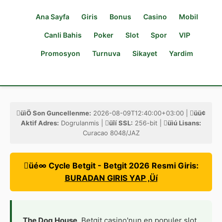
Ana Sayfa
Giris
Bonus
Casino
Mobil
Canli Bahis
Poker
Slot
Spor
VIP
Promosyon
Turnuva
Sikayet
Yardim
üìÖ Son Guncellenme:
2026-08-09T12:40:00+03:00 |
üü¢
Aktif Adres:
Dogrulanmis |
üîí SSL:
256-bit |
üìú Lisans:
Curacao 8048/JAZ
üé∞ Cycle Betgit - Betgit 2026 Resmi Giris:
BURADAN GIRIS YAP ‚Üí
The Dog House
, Betgit casino'nun en populer slot