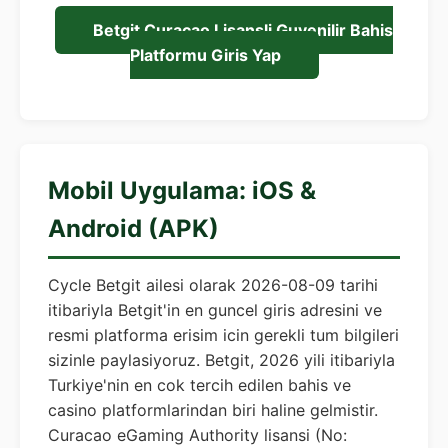
Betgit Curacao Lisansli Guvenilir Bahis
Platformu Giris Yap
Mobil Uygulama: iOS &
Android (APK)
Cycle Betgit ailesi olarak 2026-08-09 tarihi
itibariyla Betgit'in en guncel giris adresini ve
resmi platforma erisim icin gerekli tum bilgileri
sizinle paylasiyoruz. Betgit, 2026 yili itibariyla
Turkiye'nin en cok tercih edilen bahis ve
casino platformlarindan biri haline gelmistir.
Curacao eGaming Authority lisansi (No: