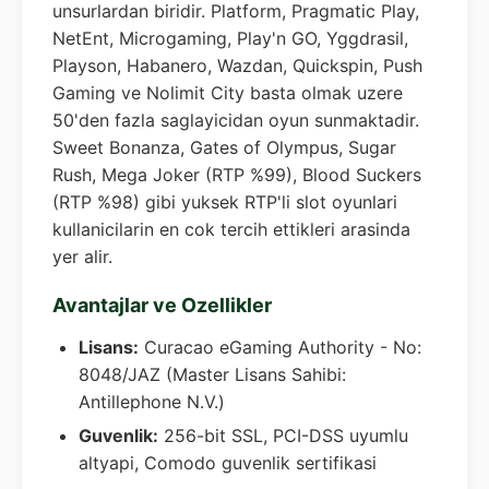
unsurlardan biridir. Platform, Pragmatic Play,
NetEnt, Microgaming, Play'n GO, Yggdrasil,
Playson, Habanero, Wazdan, Quickspin, Push
Gaming ve Nolimit City basta olmak uzere
50'den fazla saglayicidan oyun sunmaktadir.
Sweet Bonanza, Gates of Olympus, Sugar
Rush, Mega Joker (RTP %99), Blood Suckers
(RTP %98) gibi yuksek RTP'li slot oyunlari
kullanicilarin en cok tercih ettikleri arasinda
yer alir.
Avantajlar ve Ozellikler
Lisans:
Curacao eGaming Authority - No:
8048/JAZ (Master Lisans Sahibi:
Antillephone N.V.)
Guvenlik:
256-bit SSL, PCI-DSS uyumlu
altyapi, Comodo guvenlik sertifikasi