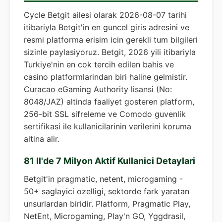
Cycle Betgit ailesi olarak 2026-08-07 tarihi
itibariyla Betgit'in en guncel giris adresini ve
resmi platforma erisim icin gerekli tum bilgileri
sizinle paylasiyoruz. Betgit, 2026 yili itibariyla
Turkiye'nin en cok tercih edilen bahis ve
casino platformlarindan biri haline gelmistir.
Curacao eGaming Authority lisansi (No:
8048/JAZ) altinda faaliyet gosteren platform,
256-bit SSL sifreleme ve Comodo guvenlik
sertifikasi ile kullanicilarinin verilerini koruma
altina alir.
81 Il'de 7 Milyon Aktif Kullanici Detaylari
Betgit'in pragmatic, netent, microgaming -
50+ saglayici ozelligi, sektorde fark yaratan
unsurlardan biridir. Platform, Pragmatic Play,
NetEnt, Microgaming, Play'n GO, Yggdrasil,