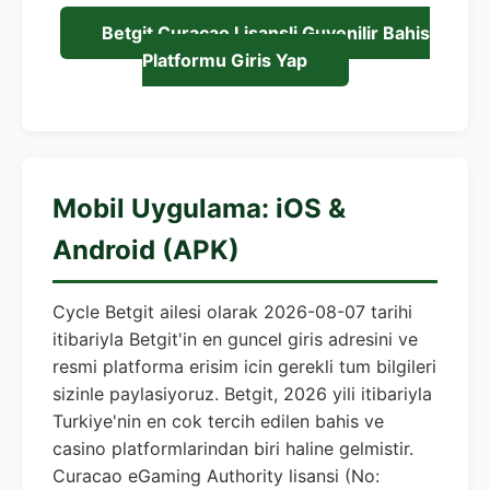
Betgit Curacao Lisansli Guvenilir Bahis
Platformu Giris Yap
Mobil Uygulama: iOS &
Android (APK)
Cycle Betgit ailesi olarak 2026-08-07 tarihi
itibariyla Betgit'in en guncel giris adresini ve
resmi platforma erisim icin gerekli tum bilgileri
sizinle paylasiyoruz. Betgit, 2026 yili itibariyla
Turkiye'nin en cok tercih edilen bahis ve
casino platformlarindan biri haline gelmistir.
Curacao eGaming Authority lisansi (No: