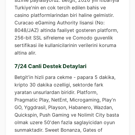
sizinle paylasiyoruz. Betgit, 2026 yili itibariyla
Turkiye'nin en cok tercih edilen bahis ve
casino platformlarindan biri haline gelmistir.
Curacao eGaming Authority lisansi (No:
8048/JAZ) altinda faaliyet gosteren platform,
256-bit SSL sifreleme ve Comodo guvenlik
sertifikasi ile kullanicilarinin verilerini koruma
altina alir.
7/24 Canli Destek Detaylari
Betgit'in hizli para cekme - papara 5 dakika,
kripto 30 dakika ozelligi, sektorde fark
yaratan unsurlardan biridir. Platform,
Pragmatic Play, NetEnt, Microgaming, Play'n
GO, Yggdrasil, Playson, Habanero, Wazdan,
Quickspin, Push Gaming ve Nolimit City basta
olmak uzere 50'den fazla saglayicidan oyun
sunmaktadir. Sweet Bonanza, Gates of