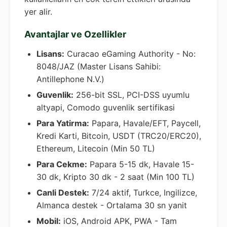
yer alir.
Avantajlar ve Ozellikler
Lisans:
Curacao eGaming Authority - No:
8048/JAZ (Master Lisans Sahibi:
Antillephone N.V.)
Guvenlik:
256-bit SSL, PCI-DSS uyumlu
altyapi, Comodo guvenlik sertifikasi
Para Yatirma:
Papara, Havale/EFT, Paycell,
Kredi Karti, Bitcoin, USDT (TRC20/ERC20),
Ethereum, Litecoin (Min 50 TL)
Para Cekme:
Papara 5-15 dk, Havale 15-
30 dk, Kripto 30 dk - 2 saat (Min 100 TL)
Canli Destek:
7/24 aktif, Turkce, Ingilizce,
Almanca destek - Ortalama 30 sn yanit
Mobil:
iOS, Android APK, PWA - Tam