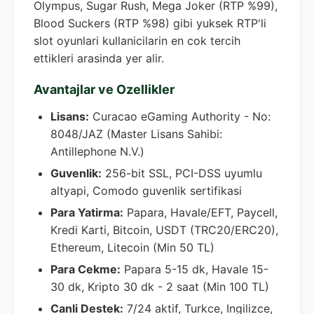
Olympus, Sugar Rush, Mega Joker (RTP %99),
Blood Suckers (RTP %98) gibi yuksek RTP'li
slot oyunlari kullanicilarin en cok tercih
ettikleri arasinda yer alir.
Avantajlar ve Ozellikler
Lisans:
Curacao eGaming Authority - No:
8048/JAZ (Master Lisans Sahibi:
Antillephone N.V.)
Guvenlik:
256-bit SSL, PCI-DSS uyumlu
altyapi, Comodo guvenlik sertifikasi
Para Yatirma:
Papara, Havale/EFT, Paycell,
Kredi Karti, Bitcoin, USDT (TRC20/ERC20),
Ethereum, Litecoin (Min 50 TL)
Para Cekme:
Papara 5-15 dk, Havale 15-
30 dk, Kripto 30 dk - 2 saat (Min 100 TL)
Canli Destek:
7/24 aktif, Turkce, Ingilizce,