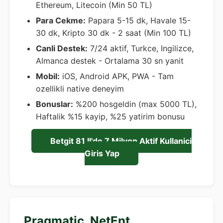
Ethereum, Litecoin (Min 50 TL)
Para Cekme:
Papara 5-15 dk, Havale 15-
30 dk, Kripto 30 dk - 2 saat (Min 100 TL)
Canli Destek:
7/24 aktif, Turkce, Ingilizce,
Almanca destek - Ortalama 30 sn yanit
Mobil:
iOS, Android APK, PWA - Tam
ozellikli native deneyim
Bonuslar:
%200 hosgeldin (max 5000 TL),
Haftalik %15 kayip, %25 yatirim bonusu
Betgit 81 Il'de 7 Milyon Aktif Kullanici
Giris Yap
Pragmatic, NetEnt,