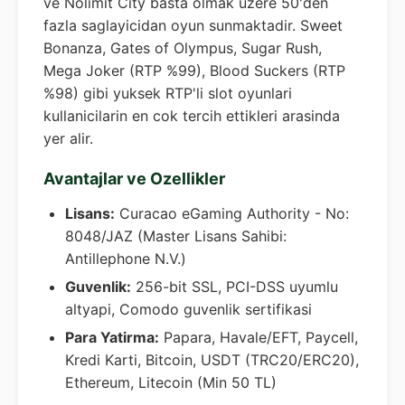
ve Nolimit City basta olmak uzere 50'den
fazla saglayicidan oyun sunmaktadir. Sweet
Bonanza, Gates of Olympus, Sugar Rush,
Mega Joker (RTP %99), Blood Suckers (RTP
%98) gibi yuksek RTP'li slot oyunlari
kullanicilarin en cok tercih ettikleri arasinda
yer alir.
Avantajlar ve Ozellikler
Lisans:
Curacao eGaming Authority - No:
8048/JAZ (Master Lisans Sahibi:
Antillephone N.V.)
Guvenlik:
256-bit SSL, PCI-DSS uyumlu
altyapi, Comodo guvenlik sertifikasi
Para Yatirma:
Papara, Havale/EFT, Paycell,
Kredi Karti, Bitcoin, USDT (TRC20/ERC20),
Ethereum, Litecoin (Min 50 TL)