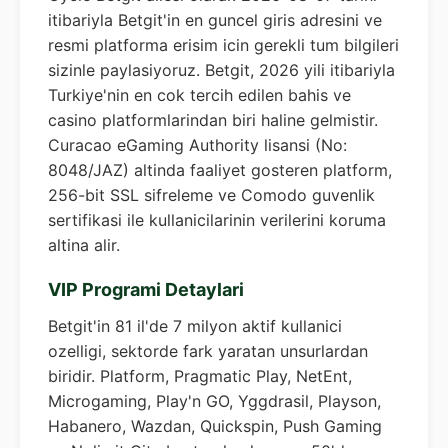
itibariyla Betgit'in en guncel giris adresini ve
resmi platforma erisim icin gerekli tum bilgileri
sizinle paylasiyoruz. Betgit, 2026 yili itibariyla
Turkiye'nin en cok tercih edilen bahis ve
casino platformlarindan biri haline gelmistir.
Curacao eGaming Authority lisansi (No:
8048/JAZ) altinda faaliyet gosteren platform,
256-bit SSL sifreleme ve Comodo guvenlik
sertifikasi ile kullanicilarinin verilerini koruma
altina alir.
VIP Programi Detaylari
Betgit'in 81 il'de 7 milyon aktif kullanici
ozelligi, sektorde fark yaratan unsurlardan
biridir. Platform, Pragmatic Play, NetEnt,
Microgaming, Play'n GO, Yggdrasil, Playson,
Habanero, Wazdan, Quickspin, Push Gaming