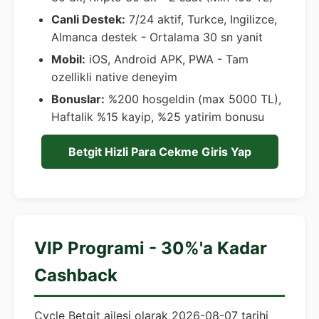
Canli Destek:
7/24 aktif, Turkce, Ingilizce,
Almanca destek - Ortalama 30 sn yanit
Mobil:
iOS, Android APK, PWA - Tam
ozellikli native deneyim
Bonuslar:
%200 hosgeldin (max 5000 TL),
Haftalik %15 kayip, %25 yatirim bonusu
Betgit Hizli Para Cekme Giris Yap
VIP Programi - 30%'a Kadar
Cashback
Cycle Betgit ailesi olarak 2026-08-07 tarihi