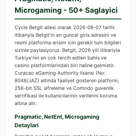
Microgaming - 50+ Saglayici
Cycle Betgit ailesi olarak 2026-08-07 tarihi
itibariyla Betgit'in en guncel giris adresini ve
resmi platforma erisim icin gerekli tum bilgileri
sizinle paylasiyoruz. Betgit, 2026 yili itibariyla
Turkiye'nin en cok tercih edilen bahis ve
casino platformlarindan biri haline gelmistir.
Curacao eGaming Authority lisansi (No:
8048/JAZ) altinda faaliyet gosteren platform,
256-bit SSL sifreleme ve Comodo guvenlik
sertifikasi ile kullanicilarinin verilerini koruma
altina alir.
Pragmatic, NetEnt, Microgaming
Detaylari