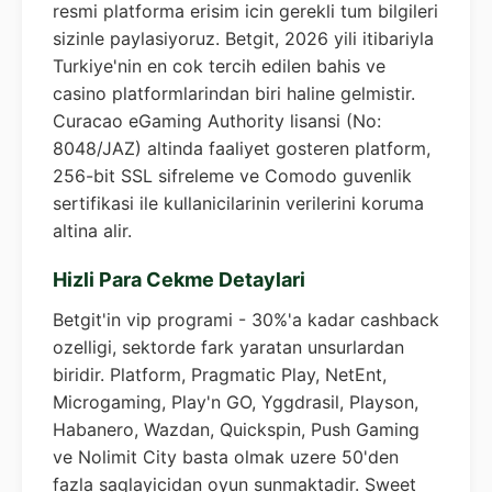
resmi platforma erisim icin gerekli tum bilgileri
sizinle paylasiyoruz. Betgit, 2026 yili itibariyla
Turkiye'nin en cok tercih edilen bahis ve
casino platformlarindan biri haline gelmistir.
Curacao eGaming Authority lisansi (No:
8048/JAZ) altinda faaliyet gosteren platform,
256-bit SSL sifreleme ve Comodo guvenlik
sertifikasi ile kullanicilarinin verilerini koruma
altina alir.
Hizli Para Cekme Detaylari
Betgit'in vip programi - 30%'a kadar cashback
ozelligi, sektorde fark yaratan unsurlardan
biridir. Platform, Pragmatic Play, NetEnt,
Microgaming, Play'n GO, Yggdrasil, Playson,
Habanero, Wazdan, Quickspin, Push Gaming
ve Nolimit City basta olmak uzere 50'den
fazla saglayicidan oyun sunmaktadir. Sweet