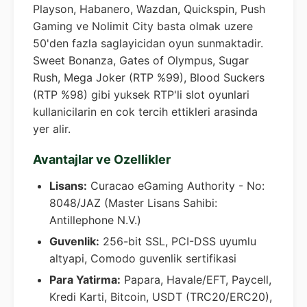
Playson, Habanero, Wazdan, Quickspin, Push
Gaming ve Nolimit City basta olmak uzere
50'den fazla saglayicidan oyun sunmaktadir.
Sweet Bonanza, Gates of Olympus, Sugar
Rush, Mega Joker (RTP %99), Blood Suckers
(RTP %98) gibi yuksek RTP'li slot oyunlari
kullanicilarin en cok tercih ettikleri arasinda
yer alir.
Avantajlar ve Ozellikler
Lisans:
Curacao eGaming Authority - No:
8048/JAZ (Master Lisans Sahibi:
Antillephone N.V.)
Guvenlik:
256-bit SSL, PCI-DSS uyumlu
altyapi, Comodo guvenlik sertifikasi
Para Yatirma:
Papara, Havale/EFT, Paycell,
Kredi Karti, Bitcoin, USDT (TRC20/ERC20),