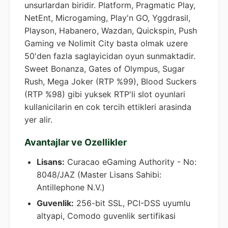
unsurlardan biridir. Platform, Pragmatic Play,
NetEnt, Microgaming, Play'n GO, Yggdrasil,
Playson, Habanero, Wazdan, Quickspin, Push
Gaming ve Nolimit City basta olmak uzere
50'den fazla saglayicidan oyun sunmaktadir.
Sweet Bonanza, Gates of Olympus, Sugar
Rush, Mega Joker (RTP %99), Blood Suckers
(RTP %98) gibi yuksek RTP'li slot oyunlari
kullanicilarin en cok tercih ettikleri arasinda
yer alir.
Avantajlar ve Ozellikler
Lisans:
Curacao eGaming Authority - No:
8048/JAZ (Master Lisans Sahibi:
Antillephone N.V.)
Guvenlik:
256-bit SSL, PCI-DSS uyumlu
altyapi, Comodo guvenlik sertifikasi