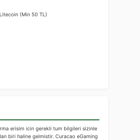
Litecoin (Min 50 TL)
ma erisim icin gerekli tum bilgileri sizinle
ndan biri haline gelmistir. Curacao eGaming