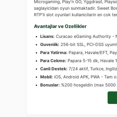
Microgaming, Play'n GO, Yggdrasil, Plays
saglayicidan oyun sunmaktadir. Sweet Bo
RTP'li slot oyunlari kullanicilarin en cok ter
Avantajlar ve Ozellikler
Lisans:
Curacao eGaming Authority - No
Guvenlik:
256-bit SSL, PCI-DSS uyumlu
Para Yatirma:
Papara, Havale/EFT, Payc
Para Cekme:
Papara 5-15 dk, Havale 1
Canli Destek:
7/24 aktif, Turkce, Ingil
Mobil:
iOS, Android APK, PWA - Tam oze
Bonuslar:
%200 hosgeldin (max 5000 T