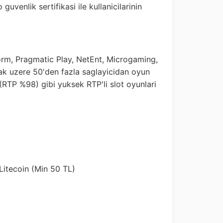
venlik sertifikasi ile kullanicilarinin
tform, Pragmatic Play, NetEnt, Microgaming,
ak uzere 50'den fazla saglayicidan oyun
TP %98) gibi yuksek RTP'li slot oyunlari
Litecoin (Min 50 TL)