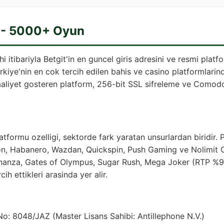
s - 5000+ Oyun
 itibariyla Betgit'in en guncel giris adresini ve resmi platfor
Turkiye'nin en cok tercih edilen bahis ve casino platformlari
aaliyet gosteren platform, 256-bit SSL sifreleme ve Comodo gu
platformu ozelligi, sektorde fark yaratan unsurlardan biridir.
on, Habanero, Wazdan, Quickspin, Push Gaming ve Nolimit C
nanza, Gates of Olympus, Sugar Rush, Mega Joker (RTP %9
cih ettikleri arasinda yer alir.
: 8048/JAZ (Master Lisans Sahibi: Antillephone N.V.)