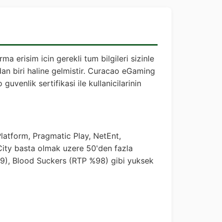
ma erisim icin gerekli tum bilgileri sizinle
ndan biri haline gelmistir. Curacao eGaming
venlik sertifikasi ile kullanicilarinin
 Platform, Pragmatic Play, NetEnt,
ity basta olmak uzere 50'den fazla
9), Blood Suckers (RTP %98) gibi yuksek