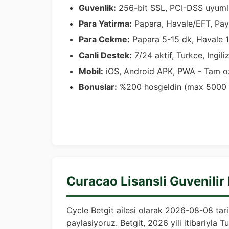
Guvenlik:
256-bit SSL, PCI-DSS uyumlu
Para Yatirma:
Papara, Havale/EFT, Payc
Para Cekme:
Papara 5-15 dk, Havale 1
Canli Destek:
7/24 aktif, Turkce, Ingil
Mobil:
iOS, Android APK, PWA - Tam oze
Bonuslar:
%200 hosgeldin (max 5000 T
Curacao Lisansli Guvenilir
Cycle Betgit ailesi olarak 2026-08-08 tarihi
paylasiyoruz. Betgit, 2026 yili itibariyla 