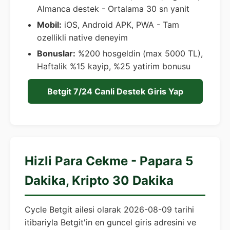
Almanca destek - Ortalama 30 sn yanit
Mobil:
iOS, Android APK, PWA - Tam
ozellikli native deneyim
Bonuslar:
%200 hosgeldin (max 5000 TL),
Haftalik %15 kayip, %25 yatirim bonusu
Betgit 7/24 Canli Destek Giris Yap
Hizli Para Cekme - Papara 5
Dakika, Kripto 30 Dakika
Cycle Betgit ailesi olarak 2026-08-09 tarihi
itibariyla Betgit'in en guncel giris adresini ve