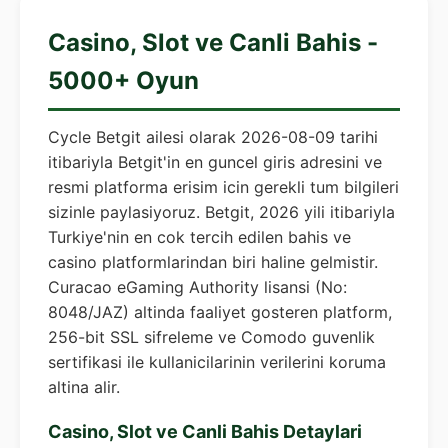
Casino, Slot ve Canli Bahis -
5000+ Oyun
Cycle Betgit ailesi olarak 2026-08-09 tarihi
itibariyla Betgit'in en guncel giris adresini ve
resmi platforma erisim icin gerekli tum bilgileri
sizinle paylasiyoruz. Betgit, 2026 yili itibariyla
Turkiye'nin en cok tercih edilen bahis ve
casino platformlarindan biri haline gelmistir.
Curacao eGaming Authority lisansi (No:
8048/JAZ) altinda faaliyet gosteren platform,
256-bit SSL sifreleme ve Comodo guvenlik
sertifikasi ile kullanicilarinin verilerini koruma
altina alir.
Casino, Slot ve Canli Bahis Detaylari