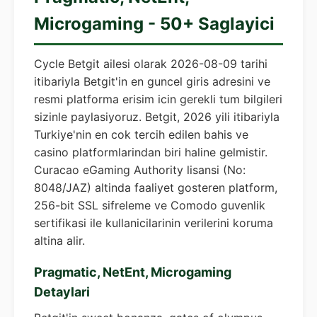
Microgaming - 50+ Saglayici
Cycle Betgit ailesi olarak 2026-08-09 tarihi
itibariyla Betgit'in en guncel giris adresini ve
resmi platforma erisim icin gerekli tum bilgileri
sizinle paylasiyoruz. Betgit, 2026 yili itibariyla
Turkiye'nin en cok tercih edilen bahis ve
casino platformlarindan biri haline gelmistir.
Curacao eGaming Authority lisansi (No:
8048/JAZ) altinda faaliyet gosteren platform,
256-bit SSL sifreleme ve Comodo guvenlik
sertifikasi ile kullanicilarinin verilerini koruma
altina alir.
Pragmatic, NetEnt, Microgaming
Detaylari