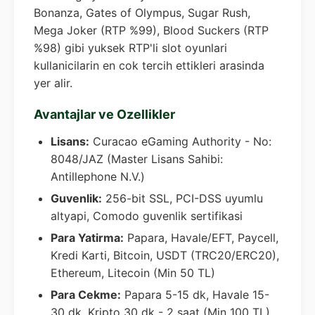
Bonanza, Gates of Olympus, Sugar Rush,
Mega Joker (RTP %99), Blood Suckers (RTP
%98) gibi yuksek RTP'li slot oyunlari
kullanicilarin en cok tercih ettikleri arasinda
yer alir.
Avantajlar ve Ozellikler
Lisans:
Curacao eGaming Authority - No:
8048/JAZ (Master Lisans Sahibi:
Antillephone N.V.)
Guvenlik:
256-bit SSL, PCI-DSS uyumlu
altyapi, Comodo guvenlik sertifikasi
Para Yatirma:
Papara, Havale/EFT, Paycell,
Kredi Karti, Bitcoin, USDT (TRC20/ERC20),
Ethereum, Litecoin (Min 50 TL)
Para Cekme:
Papara 5-15 dk, Havale 15-
30 dk, Kripto 30 dk - 2 saat (Min 100 TL)