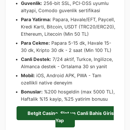
Guvenlik:
256-bit SSL, PCI-DSS uyumlu
altyapi, Comodo guvenlik sertifikasi
Para Yatirma:
Papara, Havale/EFT, Paycell,
Kredi Karti, Bitcoin, USDT (TRC20/ERC20),
Ethereum, Litecoin (Min 50 TL)
Para Cekme:
Papara 5-15 dk, Havale 15-
30 dk, Kripto 30 dk - 2 saat (Min 100 TL)
Canli Destek:
7/24 aktif, Turkce, Ingilizce,
Almanca destek - Ortalama 30 sn yanit
Mobil:
iOS, Android APK, PWA - Tam
ozellikli native deneyim
Bonuslar:
%200 hosgeldin (max 5000 TL),
Haftalik %15 kayip, %25 yatirim bonusu
Betgit Casino, Slot ve Canli Bahis Giris
Yap