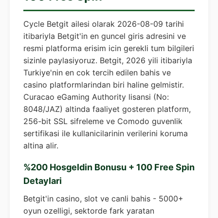
Cycle Betgit ailesi olarak 2026-08-09 tarihi
itibariyla Betgit'in en guncel giris adresini ve
resmi platforma erisim icin gerekli tum bilgileri
sizinle paylasiyoruz. Betgit, 2026 yili itibariyla
Turkiye'nin en cok tercih edilen bahis ve
casino platformlarindan biri haline gelmistir.
Curacao eGaming Authority lisansi (No:
8048/JAZ) altinda faaliyet gosteren platform,
256-bit SSL sifreleme ve Comodo guvenlik
sertifikasi ile kullanicilarinin verilerini koruma
altina alir.
%200 Hosgeldin Bonusu + 100 Free Spin
Detaylari
Betgit'in casino, slot ve canli bahis - 5000+
oyun ozelligi, sektorde fark yaratan