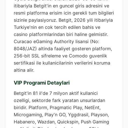
itibariyla Betgit'in en guncel giris adresini ve
resmi platforma erisim icin gerekli tum bilgileri
sizinle paylasiyoruz. Betgit, 2026 yili itibariyla
Turkiye'nin en cok tercih edilen bahis ve
casino platformlarindan biri haline gelmistir.
Curacao eGaming Authority lisansi (No:
8048/JAZ) altinda faaliyet gosteren platform,
256-bit SSL sifreleme ve Comodo guvenlik
sertifikasi ile kullanicilarinin verilerini koruma
altina alir.
VIP Programi Detaylari
Betgit'in 81 il'de 7 milyon aktif kullanici
ozelligi, sektorde fark yaratan unsurlardan
biridir. Platform, Pragmatic Play, NetEnt,
Microgaming, Play'n GO, Yggdrasil, Playson,
Habanero, Wazdan, Quickspin, Push Gaming