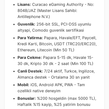
Lisans:
Curacao eGaming Authority - No:
8048/JAZ (Master Lisans Sahibi:
Antillephone N.V.)
Guvenlik:
256-bit SSL, PCI-DSS uyumlu
altyapi, Comodo guvenlik sertifikasi
Para Yatirma:
Papara, Havale/EFT, Paycell,
Kredi Karti, Bitcoin, USDT (TRC20/ERC20),
Ethereum, Litecoin (Min 50 TL)
Para Cekme:
Papara 5-15 dk, Havale 15-
30 dk, Kripto 30 dk - 2 saat (Min 100 TL)
Canli Destek:
7/24 aktif, Turkce, Ingilizce,
Almanca destek - Ortalama 30 sn yanit
Mobil:
iOS, Android APK, PWA - Tam
ozellikli native deneyim
Bonuslar:
%200 hosgeldin (max 5000 TL),
Haftalik %15 kayip, %25 yatirim bonusu