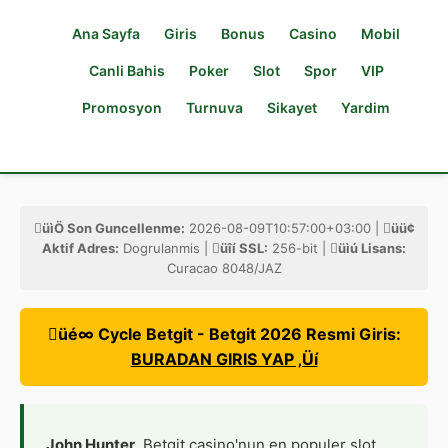
Ana Sayfa
Giris
Bonus
Casino
Mobil
Canli Bahis
Poker
Slot
Spor
VIP
Promosyon
Turnuva
Sikayet
Yardim
üìÖ Son Guncellenme:
2026-08-09T10:57:00+03:00 |
üü¢
Aktif Adres:
Dogrulanmis |
üîí SSL:
256-bit |
üìú Lisans:
Curacao 8048/JAZ
üé∞ Cycle Betgit - Betgit 2026 Resmi Giris:
BURADAN GIRIS YAP ‚Üí
John Hunter
, Betgit casino'nun en populer slot