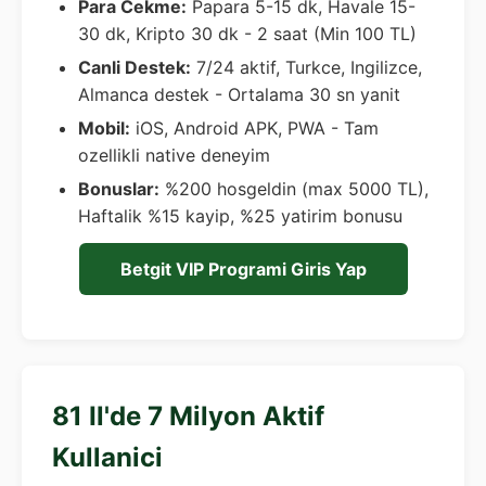
Para Cekme:
Papara 5-15 dk, Havale 15-
30 dk, Kripto 30 dk - 2 saat (Min 100 TL)
Canli Destek:
7/24 aktif, Turkce, Ingilizce,
Almanca destek - Ortalama 30 sn yanit
Mobil:
iOS, Android APK, PWA - Tam
ozellikli native deneyim
Bonuslar:
%200 hosgeldin (max 5000 TL),
Haftalik %15 kayip, %25 yatirim bonusu
Betgit VIP Programi Giris Yap
81 Il'de 7 Milyon Aktif
Kullanici