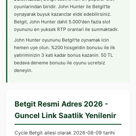
oyunlarindan biridir. John Hunter ile Betgit'te
oynayarak buyuk kazanclar elde edebilirsiniz.
Betgit, John Hunter dahil 5.000'den fazla slot
oyununu en yuksek RTP oranlari ile sunmaktadir.
John Hunter oyununu Betgit'te oynamak icin
hemen uye olun. %200 hosgeldin bonusu ile ilk
yatiriminizin 3 kati kadar bonus kazanin. 50 TL
bedava deneme bonusu ile oyunu ucretsiz
deneyin.
Betgit Resmi Adres 2026 -
Guncel Link Saatlik Yenilenir
Cycle Betgit ailesi olarak 2026-08-09 tarihi