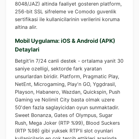
8048/JAZ) altinda faaliyet gosteren platform,
256-bit SSL sifreleme ve Comodo guvenlik
sertifikasi ile kullanicilarinin verilerini koruma
altina alir.
Mobil Uygulama: iOS & Android (APK)
Detaylari
Betgit'in 7/24 canli destek - ortalama yanit 30
saniye ozelligi, sektorde fark yaratan
unsurlardan biridir. Platform, Pragmatic Play,
NetEnt, Microgaming, Play'n GO, Yggdrasil,
Playson, Habanero, Wazdan, Quickspin, Push
Gaming ve Nolimit City basta olmak uzere
50'den fazla saglayicidan oyun sunmaktadir.
Sweet Bonanza, Gates of Olympus, Sugar
Rush, Mega Joker (RTP %99), Blood Suckers
(RTP %98) gibi yuksek RTP'li slot oyunlari
kullanicilarin en cok tercih ettikleri arasinda