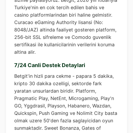
sizinle paylasiyoruz. Betgit, 2026 yili itibariyla
Turkiye'nin en cok tercih edilen bahis ve
casino platformlarindan biri haline gelmistir.
Curacao eGaming Authority lisansi (No:
8048/JAZ) altinda faaliyet gosteren platform,
256-bit SSL sifreleme ve Comodo guvenlik
sertifikasi ile kullanicilarinin verilerini koruma
altina alir.
7/24 Canli Destek Detaylari
Betgit'in hizli para cekme - papara 5 dakika,
kripto 30 dakika ozelligi, sektorde fark
yaratan unsurlardan biridir. Platform,
Pragmatic Play, NetEnt, Microgaming, Play'n
GO, Yggdrasil, Playson, Habanero, Wazdan,
Quickspin, Push Gaming ve Nolimit City basta
olmak uzere 50'den fazla saglayicidan oyun
sunmaktadir. Sweet Bonanza, Gates of