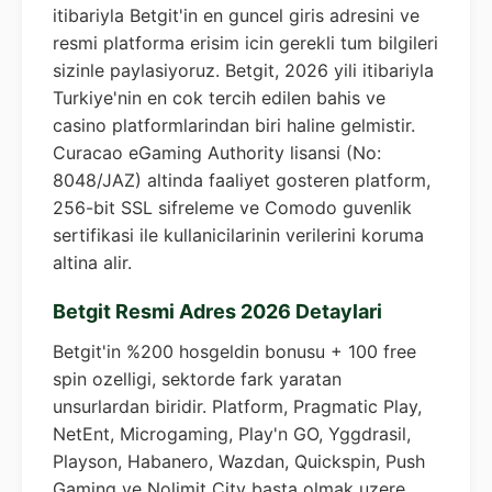
itibariyla Betgit'in en guncel giris adresini ve
resmi platforma erisim icin gerekli tum bilgileri
sizinle paylasiyoruz. Betgit, 2026 yili itibariyla
Turkiye'nin en cok tercih edilen bahis ve
casino platformlarindan biri haline gelmistir.
Curacao eGaming Authority lisansi (No:
8048/JAZ) altinda faaliyet gosteren platform,
256-bit SSL sifreleme ve Comodo guvenlik
sertifikasi ile kullanicilarinin verilerini koruma
altina alir.
Betgit Resmi Adres 2026 Detaylari
Betgit'in %200 hosgeldin bonusu + 100 free
spin ozelligi, sektorde fark yaratan
unsurlardan biridir. Platform, Pragmatic Play,
NetEnt, Microgaming, Play'n GO, Yggdrasil,
Playson, Habanero, Wazdan, Quickspin, Push
Gaming ve Nolimit City basta olmak uzere