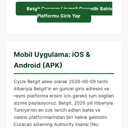
Betgit Curacao Lisansli Guvenilir Bahis
Platformu Giris Yap
Mobil Uygulama: iOS &
Android (APK)
Cycle Betgit ailesi olarak 2026-08-09 tarihi
itibariyla Betgit'in en guncel giris adresini ve
resmi platforma erisim icin gerekli tum bilgileri
sizinle paylasiyoruz. Betgit, 2026 yili itibariyla
Turkiye'nin en cok tercih edilen bahis ve
casino platformlarindan biri haline gelmistir.
Curacao eGaming Authority lisansi (No: