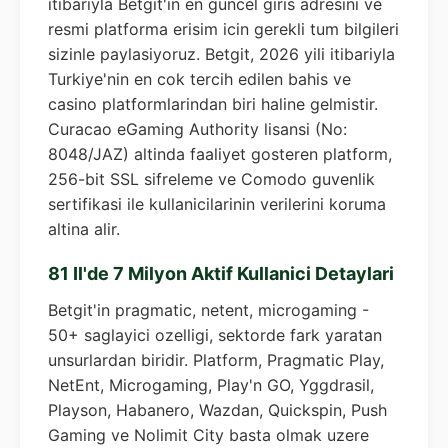
itibariyla Betgit'in en guncel giris adresini ve
resmi platforma erisim icin gerekli tum bilgileri
sizinle paylasiyoruz. Betgit, 2026 yili itibariyla
Turkiye'nin en cok tercih edilen bahis ve
casino platformlarindan biri haline gelmistir.
Curacao eGaming Authority lisansi (No:
8048/JAZ) altinda faaliyet gosteren platform,
256-bit SSL sifreleme ve Comodo guvenlik
sertifikasi ile kullanicilarinin verilerini koruma
altina alir.
81 Il'de 7 Milyon Aktif Kullanici Detaylari
Betgit'in pragmatic, netent, microgaming -
50+ saglayici ozelligi, sektorde fark yaratan
unsurlardan biridir. Platform, Pragmatic Play,
NetEnt, Microgaming, Play'n GO, Yggdrasil,
Playson, Habanero, Wazdan, Quickspin, Push
Gaming ve Nolimit City basta olmak uzere