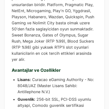
unsurlardan biridir. Platform, Pragmatic Play,
NetEnt, Microgaming, Play'n GO, Yggdrasil,
Playson, Habanero, Wazdan, Quickspin, Push
Gaming ve Nolimit City basta olmak uzere
50'den fazla saglayicidan oyun sunmaktadir.
Sweet Bonanza, Gates of Olympus, Sugar
Rush, Mega Joker (RTP %99), Blood Suckers
(RTP %98) gibi yuksek RTP'li slot oyunlari
kullanicilarin en cok tercih ettikleri arasinda
yer alir.
Avantajlar ve Ozellikler
Lisans:
Curacao eGaming Authority - No:
8048/JAZ (Master Lisans Sahibi:
Antillephone N.V.)
Guvenlik:
256-bit SSL, PCI-DSS uyumlu
altyapi, Comodo guvenlik sertifikasi