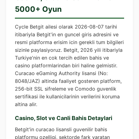
5000+ Oyun
Cycle Betgit ailesi olarak 2026-08-07 tarihi
itibariyla Betgit'in en guncel giris adresini ve
resmi platforma erisim icin gerekli tum bilgileri
sizinle paylasiyoruz. Betgit, 2026 yili itibariyla
Turkiye'nin en cok tercih edilen bahis ve
casino platformlarindan biri haline gelmistir.
Curacao eGaming Authority lisansi (No:
8048/JAZ) altinda faaliyet gosteren platform,
256-bit SSL sifreleme ve Comodo guvenlik
sertifikasi ile kullanicilarinin verilerini koruma
altina alir.
Casino, Slot ve Canli Bahis Detaylari
Betgit'in curacao lisansli guvenilir bahis
platformu ozelligi, sektorde fark yaratan