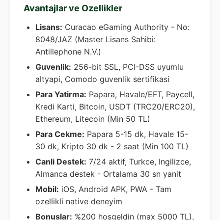
Avantajlar ve Ozellikler
Lisans:
Curacao eGaming Authority - No:
8048/JAZ (Master Lisans Sahibi:
Antillephone N.V.)
Guvenlik:
256-bit SSL, PCI-DSS uyumlu
altyapi, Comodo guvenlik sertifikasi
Para Yatirma:
Papara, Havale/EFT, Paycell,
Kredi Karti, Bitcoin, USDT (TRC20/ERC20),
Ethereum, Litecoin (Min 50 TL)
Para Cekme:
Papara 5-15 dk, Havale 15-
30 dk, Kripto 30 dk - 2 saat (Min 100 TL)
Canli Destek:
7/24 aktif, Turkce, Ingilizce,
Almanca destek - Ortalama 30 sn yanit
Mobil:
iOS, Android APK, PWA - Tam
ozellikli native deneyim
Bonuslar:
%200 hosgeldin (max 5000 TL),