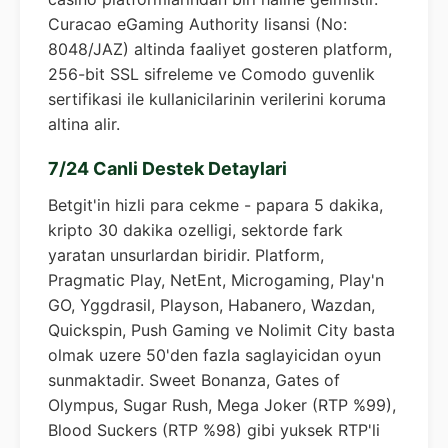
Curacao eGaming Authority lisansi (No:
8048/JAZ) altinda faaliyet gosteren platform,
256-bit SSL sifreleme ve Comodo guvenlik
sertifikasi ile kullanicilarinin verilerini koruma
altina alir.
7/24 Canli Destek Detaylari
Betgit'in hizli para cekme - papara 5 dakika,
kripto 30 dakika ozelligi, sektorde fark
yaratan unsurlardan biridir. Platform,
Pragmatic Play, NetEnt, Microgaming, Play'n
GO, Yggdrasil, Playson, Habanero, Wazdan,
Quickspin, Push Gaming ve Nolimit City basta
olmak uzere 50'den fazla saglayicidan oyun
sunmaktadir. Sweet Bonanza, Gates of
Olympus, Sugar Rush, Mega Joker (RTP %99),
Blood Suckers (RTP %98) gibi yuksek RTP'li