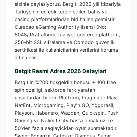
sizinle paylasiyoruz. Betgit, 2026 yili itibariyla
Turkiye'nin en cok tercih edilen bahis ve
casino platformlarindan biri haline gelmistir.
Curacao eGaming Authority lisansi (No:
8048/JAZ) altinda faaliyet gosteren platform,
256-bit SSL sifreleme ve Comodo guvenlik
sertifikasi ile kullanicilarinin verilerini koruma
altina alir.
Betgit Resmi Adres 2026 Detaylari
Betgit'in %200 hosgeldin bonusu + 100 free
spin ozelligi, sektorde fark yaratan
unsurlardan biridir. Platform, Pragmatic Play,
NetEnt, Microgaming, Play'n GO, Yggdrasil,
Playson, Habanero, Wazdan, Quickspin, Push
Gaming ve Nolimit City basta olmak uzere
50'den fazla saglayicidan oyun sunmaktadir.
Sweet Bonanza, Gates of Olympus, Sugar