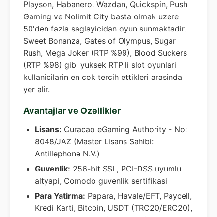
Playson, Habanero, Wazdan, Quickspin, Push
Gaming ve Nolimit City basta olmak uzere
50'den fazla saglayicidan oyun sunmaktadir.
Sweet Bonanza, Gates of Olympus, Sugar
Rush, Mega Joker (RTP %99), Blood Suckers
(RTP %98) gibi yuksek RTP'li slot oyunlari
kullanicilarin en cok tercih ettikleri arasinda
yer alir.
Avantajlar ve Ozellikler
Lisans:
Curacao eGaming Authority - No:
8048/JAZ (Master Lisans Sahibi:
Antillephone N.V.)
Guvenlik:
256-bit SSL, PCI-DSS uyumlu
altyapi, Comodo guvenlik sertifikasi
Para Yatirma:
Papara, Havale/EFT, Paycell,
Kredi Karti, Bitcoin, USDT (TRC20/ERC20),