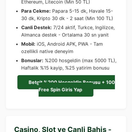
Ethereum, Litecoin (Min 50 TL)
Para Cekme:
Papara 5-15 dk, Havale 15-
30 dk, Kripto 30 dk - 2 saat (Min 100 TL)
Canli Destek:
7/24 aktif, Turkce, Ingilizce,
Almanca destek - Ortalama 30 sn yanit
Mobil:
iOS, Android APK, PWA - Tam
ozellikli native deneyim
Bonuslar:
%200 hosgeldin (max 5000 TL),
Haftalik %15 kayip, %25 yatirim bonusu
Betgit %200 Hosgeldin Bonusu + 100
Free Spin Giris Yap
Casino, Slot ve Canli Bahis -