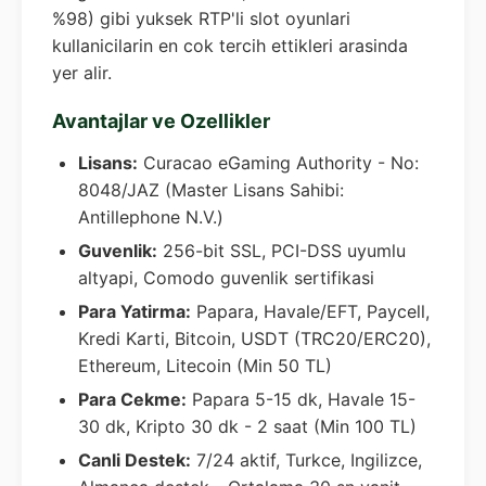
%98) gibi yuksek RTP'li slot oyunlari
kullanicilarin en cok tercih ettikleri arasinda
yer alir.
Avantajlar ve Ozellikler
Lisans:
Curacao eGaming Authority - No:
8048/JAZ (Master Lisans Sahibi:
Antillephone N.V.)
Guvenlik:
256-bit SSL, PCI-DSS uyumlu
altyapi, Comodo guvenlik sertifikasi
Para Yatirma:
Papara, Havale/EFT, Paycell,
Kredi Karti, Bitcoin, USDT (TRC20/ERC20),
Ethereum, Litecoin (Min 50 TL)
Para Cekme:
Papara 5-15 dk, Havale 15-
30 dk, Kripto 30 dk - 2 saat (Min 100 TL)
Canli Destek:
7/24 aktif, Turkce, Ingilizce,