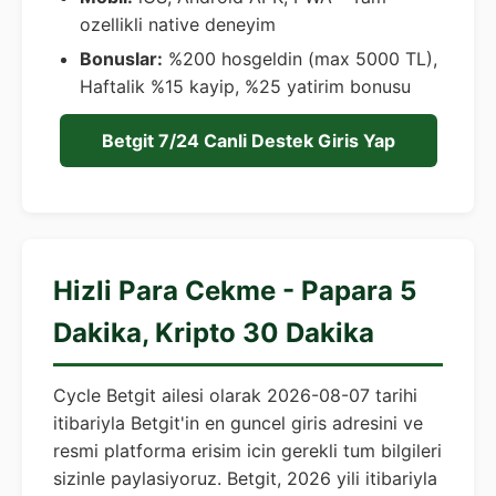
ozellikli native deneyim
Bonuslar:
%200 hosgeldin (max 5000 TL),
Haftalik %15 kayip, %25 yatirim bonusu
Betgit 7/24 Canli Destek Giris Yap
Hizli Para Cekme - Papara 5
Dakika, Kripto 30 Dakika
Cycle Betgit ailesi olarak 2026-08-07 tarihi
itibariyla Betgit'in en guncel giris adresini ve
resmi platforma erisim icin gerekli tum bilgileri
sizinle paylasiyoruz. Betgit, 2026 yili itibariyla