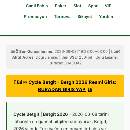
Canli Bahis
Poker
Slot
Spor
VIP
Promosyon
Turnuva
Sikayet
Yardim
üìÖ Son Guncellenme:
2026-08-08T19:28:00+03:00 |
üü¢
Aktif Adres:
Dogrulanmis |
üîí SSL:
256-bit |
üìú Lisans:
Curacao 8048/JAZ
üé∞ Cycle Betgit - Betgit 2026 Resmi Giris:
BURADAN GIRIS YAP ‚Üí
Cycle Betgit | Betgit 2026
- 2026-08-08 tarihi
itibariyla en guncel bilgileri sunuyoruz. Betgit,
2026 yilinda Turkiye'nin en guvenilir bahis ve