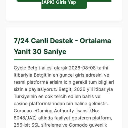
(APK) Giris Yap
7/24 Canli Destek - Ortalama
Yanit 30 Saniye
Cycle Betgit ailesi olarak 2026-08-08 tarihi
itibariyla Betgit'in en guncel giris adresini ve
resmi platforma erisim icin gerekli tum bilgileri
sizinle paylasiyoruz. Betgit, 2026 yili itibariyla
Turkiye'nin en cok tercih edilen bahis ve
casino platformlarindan biri haline gelmistir.
Curacao eGaming Authority lisansi (No:
8048/JAZ) altinda faaliyet gosteren platform,
256-bit SSL sifreleme ve Comodo guvenlik