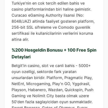
Turkiye'nin en cok tercih edilen bahis ve
casino platformlarindan biri haline gelmistir.
Curacao eGaming Authority lisansi (No:
8048/JAZ) altinda faaliyet gosteren platform,
256-bit SSL sifreleme ve Comodo guvenlik
sertifikasi ile kullanicilarinin verilerini koruma
altina alir.
%200 Hosgeldin Bonusu + 100 Free Spin
Detaylari
Betgit'in casino, slot ve canli bahis - 5000+
oyun ozelligi, sektorde fark yaratan
unsurlardan biridir. Platform, Pragmatic Play,
NetEnt, Microgaming, Play'n GO, Yggdrasil,
Playson, Habanero, Wazdan, Quickspin, Push
Gaming ve Nolimit City basta olmak uzere
50'den fazla saglayicidan oyun sunmaktadir.
Sweet Bonanza, Gates of Olympus, Sugar