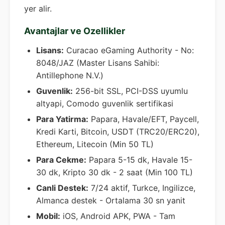
yer alir.
Avantajlar ve Ozellikler
Lisans:
Curacao eGaming Authority - No:
8048/JAZ (Master Lisans Sahibi:
Antillephone N.V.)
Guvenlik:
256-bit SSL, PCI-DSS uyumlu
altyapi, Comodo guvenlik sertifikasi
Para Yatirma:
Papara, Havale/EFT, Paycell,
Kredi Karti, Bitcoin, USDT (TRC20/ERC20),
Ethereum, Litecoin (Min 50 TL)
Para Cekme:
Papara 5-15 dk, Havale 15-
30 dk, Kripto 30 dk - 2 saat (Min 100 TL)
Canli Destek:
7/24 aktif, Turkce, Ingilizce,
Almanca destek - Ortalama 30 sn yanit
Mobil:
iOS, Android APK, PWA - Tam