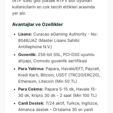
(RTP %98) gibi yuksek RTP'li slot oyunlari
kullanicilarin en cok tercih ettikleri arasinda
yer alir.
Avantajlar ve Ozellikler
Lisans:
Curacao eGaming Authority - No:
8048/JAZ (Master Lisans Sahibi:
Antillephone N.V.)
Guvenlik:
256-bit SSL, PCI-DSS uyumlu
altyapi, Comodo guvenlik sertifikasi
Para Yatirma:
Papara, Havale/EFT, Paycell,
Kredi Karti, Bitcoin, USDT (TRC20/ERC20),
Ethereum, Litecoin (Min 50 TL)
Para Cekme:
Papara 5-15 dk, Havale 15-
30 dk, Kripto 30 dk - 2 saat (Min 100 TL)
Canli Destek:
7/24 aktif, Turkce, Ingilizce,
Almanca destek - Ortalama 30 sn yanit