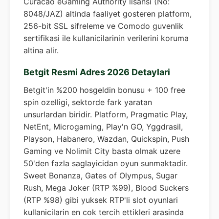
Curacao eGaming Authority lisansi (No:
8048/JAZ) altinda faaliyet gosteren platform,
256-bit SSL sifreleme ve Comodo guvenlik
sertifikasi ile kullanicilarinin verilerini koruma
altina alir.
Betgit Resmi Adres 2026 Detaylari
Betgit'in %200 hosgeldin bonusu + 100 free
spin ozelligi, sektorde fark yaratan
unsurlardan biridir. Platform, Pragmatic Play,
NetEnt, Microgaming, Play'n GO, Yggdrasil,
Playson, Habanero, Wazdan, Quickspin, Push
Gaming ve Nolimit City basta olmak uzere
50'den fazla saglayicidan oyun sunmaktadir.
Sweet Bonanza, Gates of Olympus, Sugar
Rush, Mega Joker (RTP %99), Blood Suckers
(RTP %98) gibi yuksek RTP'li slot oyunlari
kullanicilarin en cok tercih ettikleri arasinda