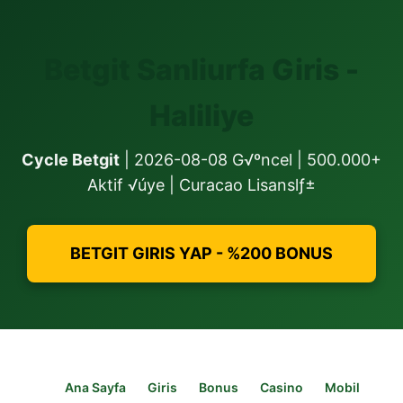
Betgit Sanliurfa Giris -
Haliliye
Cycle Betgit
| 2026-08-08 G√ºncel | 500.000+
Aktif √úye | Curacao Lisanslƒ±
BETGIT GIRIS YAP - %200 BONUS
Ana Sayfa
Giris
Bonus
Casino
Mobil