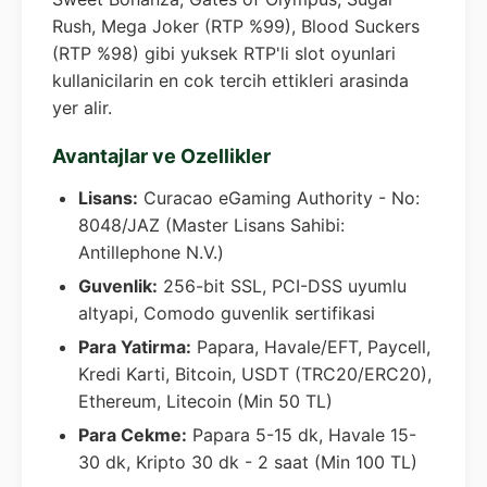
Rush, Mega Joker (RTP %99), Blood Suckers
(RTP %98) gibi yuksek RTP'li slot oyunlari
kullanicilarin en cok tercih ettikleri arasinda
yer alir.
Avantajlar ve Ozellikler
Lisans:
Curacao eGaming Authority - No:
8048/JAZ (Master Lisans Sahibi:
Antillephone N.V.)
Guvenlik:
256-bit SSL, PCI-DSS uyumlu
altyapi, Comodo guvenlik sertifikasi
Para Yatirma:
Papara, Havale/EFT, Paycell,
Kredi Karti, Bitcoin, USDT (TRC20/ERC20),
Ethereum, Litecoin (Min 50 TL)
Para Cekme:
Papara 5-15 dk, Havale 15-
30 dk, Kripto 30 dk - 2 saat (Min 100 TL)