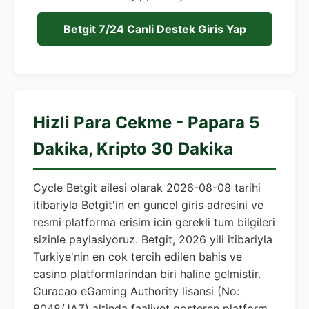
Betgit 7/24 Canli Destek Giris Yap
Hizli Para Cekme - Papara 5
Dakika, Kripto 30 Dakika
Cycle Betgit ailesi olarak 2026-08-08 tarihi
itibariyla Betgit'in en guncel giris adresini ve
resmi platforma erisim icin gerekli tum bilgileri
sizinle paylasiyoruz. Betgit, 2026 yili itibariyla
Turkiye'nin en cok tercih edilen bahis ve
casino platformlarindan biri haline gelmistir.
Curacao eGaming Authority lisansi (No:
8048/JAZ) altinda faaliyet gosteren platform,