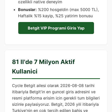
ozellikli native deneyim
Bonuslar:
%200 hosgeldin (max 5000 TL),
Haftalik %15 kayip, %25 yatirim bonusu
Betgit VIP Programi Giris Yap
81 Il'de 7 Milyon Aktif
Kullanici
Cycle Betgit ailesi olarak 2026-08-08 tarihi
itibariyla Betgit'in en guncel giris adresini ve
resmi platforma erisim icin gerekli tum bilgileri
sizinle paylasiyoruz. Betgit, 2026 yili itibariyla
Turkiye'nin en cok tercih edilen bahis ve