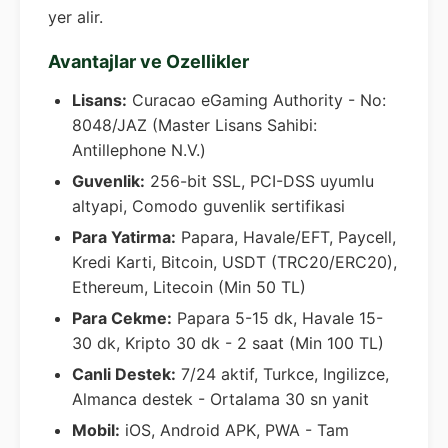
yer alir.
Avantajlar ve Ozellikler
Lisans:
Curacao eGaming Authority - No:
8048/JAZ (Master Lisans Sahibi:
Antillephone N.V.)
Guvenlik:
256-bit SSL, PCI-DSS uyumlu
altyapi, Comodo guvenlik sertifikasi
Para Yatirma:
Papara, Havale/EFT, Paycell,
Kredi Karti, Bitcoin, USDT (TRC20/ERC20),
Ethereum, Litecoin (Min 50 TL)
Para Cekme:
Papara 5-15 dk, Havale 15-
30 dk, Kripto 30 dk - 2 saat (Min 100 TL)
Canli Destek:
7/24 aktif, Turkce, Ingilizce,
Almanca destek - Ortalama 30 sn yanit
Mobil:
iOS, Android APK, PWA - Tam