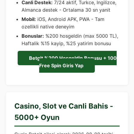
Canli Destek:
7/24 aktif, Turkce, Ingilizce,
Almanca destek - Ortalama 30 sn yanit
Mobil:
iOS, Android APK, PWA - Tam
ozellikli native deneyim
Bonuslar:
%200 hosgeldin (max 5000 TL),
Haftalik %15 kayip, %25 yatirim bonusu
Betgit %200 Hosgeldin Bonusu + 100
Free Spin Giris Yap
Casino, Slot ve Canli Bahis -
5000+ Oyun