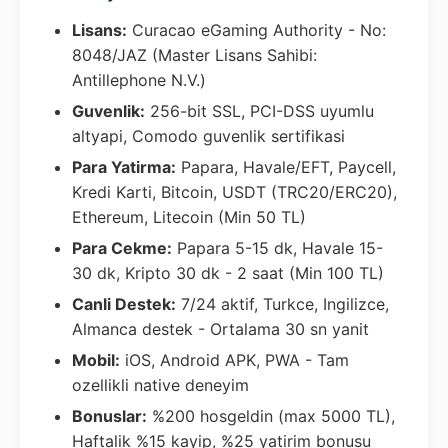
Lisans:
Curacao eGaming Authority - No:
8048/JAZ (Master Lisans Sahibi:
Antillephone N.V.)
Guvenlik:
256-bit SSL, PCI-DSS uyumlu
altyapi, Comodo guvenlik sertifikasi
Para Yatirma:
Papara, Havale/EFT, Paycell,
Kredi Karti, Bitcoin, USDT (TRC20/ERC20),
Ethereum, Litecoin (Min 50 TL)
Para Cekme:
Papara 5-15 dk, Havale 15-
30 dk, Kripto 30 dk - 2 saat (Min 100 TL)
Canli Destek:
7/24 aktif, Turkce, Ingilizce,
Almanca destek - Ortalama 30 sn yanit
Mobil:
iOS, Android APK, PWA - Tam
ozellikli native deneyim
Bonuslar:
%200 hosgeldin (max 5000 TL),
Haftalik %15 kayip, %25 yatirim bonusu