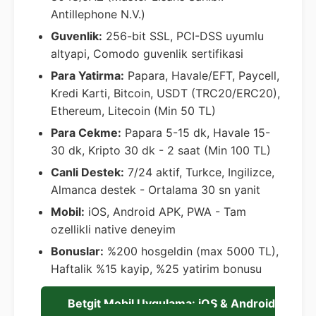
Antillephone N.V.)
Guvenlik:
256-bit SSL, PCI-DSS uyumlu
altyapi, Comodo guvenlik sertifikasi
Para Yatirma:
Papara, Havale/EFT, Paycell,
Kredi Karti, Bitcoin, USDT (TRC20/ERC20),
Ethereum, Litecoin (Min 50 TL)
Para Cekme:
Papara 5-15 dk, Havale 15-
30 dk, Kripto 30 dk - 2 saat (Min 100 TL)
Canli Destek:
7/24 aktif, Turkce, Ingilizce,
Almanca destek - Ortalama 30 sn yanit
Mobil:
iOS, Android APK, PWA - Tam
ozellikli native deneyim
Bonuslar:
%200 hosgeldin (max 5000 TL),
Haftalik %15 kayip, %25 yatirim bonusu
Betgit Mobil Uygulama: iOS & Android