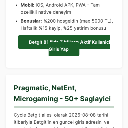
Mobil:
iOS, Android APK, PWA - Tam
ozellikli native deneyim
Bonuslar:
%200 hosgeldin (max 5000 TL),
Haftalik %15 kayip, %25 yatirim bonusu
Betgit 81 Il'de 7 Milyon Aktif Kullanici
Giris Yap
Pragmatic, NetEnt,
Microgaming - 50+ Saglayici
Cycle Betgit ailesi olarak 2026-08-08 tarihi
itibariyla Betgit'in en guncel giris adresini ve