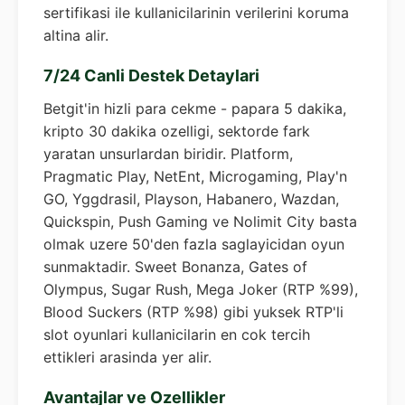
sertifikasi ile kullanicilarinin verilerini koruma
altina alir.
7/24 Canli Destek Detaylari
Betgit'in hizli para cekme - papara 5 dakika,
kripto 30 dakika ozelligi, sektorde fark
yaratan unsurlardan biridir. Platform,
Pragmatic Play, NetEnt, Microgaming, Play'n
GO, Yggdrasil, Playson, Habanero, Wazdan,
Quickspin, Push Gaming ve Nolimit City basta
olmak uzere 50'den fazla saglayicidan oyun
sunmaktadir. Sweet Bonanza, Gates of
Olympus, Sugar Rush, Mega Joker (RTP %99),
Blood Suckers (RTP %98) gibi yuksek RTP'li
slot oyunlari kullanicilarin en cok tercih
ettikleri arasinda yer alir.
Avantajlar ve Ozellikler