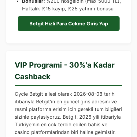
Bonuslar:
%200 hosgeldin (max 5000 TL),
Haftalik %15 kayip, %25 yatirim bonusu
Betgit Hizli Para Cekme Giris Yap
VIP Programi - 30%'a Kadar
Cashback
Cycle Betgit ailesi olarak 2026-08-08 tarihi
itibariyla Betgit'in en guncel giris adresini ve
resmi platforma erisim icin gerekli tum bilgileri
sizinle paylasiyoruz. Betgit, 2026 yili itibariyla
Turkiye'nin en cok tercih edilen bahis ve
casino platformlarindan biri haline gelmistir.