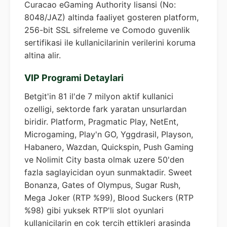
Curacao eGaming Authority lisansi (No:
8048/JAZ) altinda faaliyet gosteren platform,
256-bit SSL sifreleme ve Comodo guvenlik
sertifikasi ile kullanicilarinin verilerini koruma
altina alir.
VIP Programi Detaylari
Betgit'in 81 il'de 7 milyon aktif kullanici
ozelligi, sektorde fark yaratan unsurlardan
biridir. Platform, Pragmatic Play, NetEnt,
Microgaming, Play'n GO, Yggdrasil, Playson,
Habanero, Wazdan, Quickspin, Push Gaming
ve Nolimit City basta olmak uzere 50'den
fazla saglayicidan oyun sunmaktadir. Sweet
Bonanza, Gates of Olympus, Sugar Rush,
Mega Joker (RTP %99), Blood Suckers (RTP
%98) gibi yuksek RTP'li slot oyunlari
kullanicilarin en cok tercih ettikleri arasinda