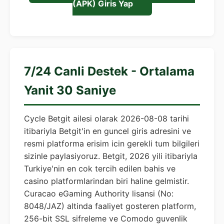
(APK) Giris Yap
7/24 Canli Destek - Ortalama
Yanit 30 Saniye
Cycle Betgit ailesi olarak 2026-08-08 tarihi
itibariyla Betgit'in en guncel giris adresini ve
resmi platforma erisim icin gerekli tum bilgileri
sizinle paylasiyoruz. Betgit, 2026 yili itibariyla
Turkiye'nin en cok tercih edilen bahis ve
casino platformlarindan biri haline gelmistir.
Curacao eGaming Authority lisansi (No:
8048/JAZ) altinda faaliyet gosteren platform,
256-bit SSL sifreleme ve Comodo guvenlik