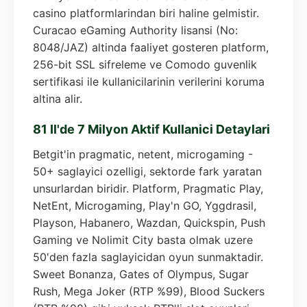
casino platformlarindan biri haline gelmistir.
Curacao eGaming Authority lisansi (No:
8048/JAZ) altinda faaliyet gosteren platform,
256-bit SSL sifreleme ve Comodo guvenlik
sertifikasi ile kullanicilarinin verilerini koruma
altina alir.
81 Il'de 7 Milyon Aktif Kullanici Detaylari
Betgit'in pragmatic, netent, microgaming -
50+ saglayici ozelligi, sektorde fark yaratan
unsurlardan biridir. Platform, Pragmatic Play,
NetEnt, Microgaming, Play'n GO, Yggdrasil,
Playson, Habanero, Wazdan, Quickspin, Push
Gaming ve Nolimit City basta olmak uzere
50'den fazla saglayicidan oyun sunmaktadir.
Sweet Bonanza, Gates of Olympus, Sugar
Rush, Mega Joker (RTP %99), Blood Suckers