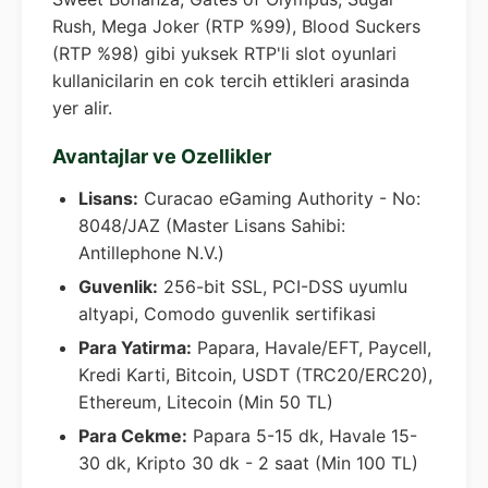
Rush, Mega Joker (RTP %99), Blood Suckers
(RTP %98) gibi yuksek RTP'li slot oyunlari
kullanicilarin en cok tercih ettikleri arasinda
yer alir.
Avantajlar ve Ozellikler
Lisans:
Curacao eGaming Authority - No:
8048/JAZ (Master Lisans Sahibi:
Antillephone N.V.)
Guvenlik:
256-bit SSL, PCI-DSS uyumlu
altyapi, Comodo guvenlik sertifikasi
Para Yatirma:
Papara, Havale/EFT, Paycell,
Kredi Karti, Bitcoin, USDT (TRC20/ERC20),
Ethereum, Litecoin (Min 50 TL)
Para Cekme:
Papara 5-15 dk, Havale 15-
30 dk, Kripto 30 dk - 2 saat (Min 100 TL)