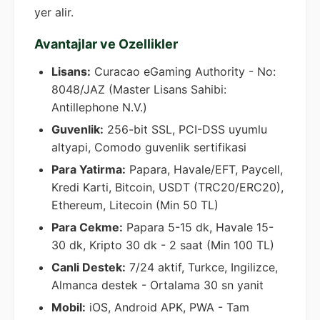
yer alir.
Avantajlar ve Ozellikler
Lisans:
Curacao eGaming Authority - No:
8048/JAZ (Master Lisans Sahibi:
Antillephone N.V.)
Guvenlik:
256-bit SSL, PCI-DSS uyumlu
altyapi, Comodo guvenlik sertifikasi
Para Yatirma:
Papara, Havale/EFT, Paycell,
Kredi Karti, Bitcoin, USDT (TRC20/ERC20),
Ethereum, Litecoin (Min 50 TL)
Para Cekme:
Papara 5-15 dk, Havale 15-
30 dk, Kripto 30 dk - 2 saat (Min 100 TL)
Canli Destek:
7/24 aktif, Turkce, Ingilizce,
Almanca destek - Ortalama 30 sn yanit
Mobil:
iOS, Android APK, PWA - Tam