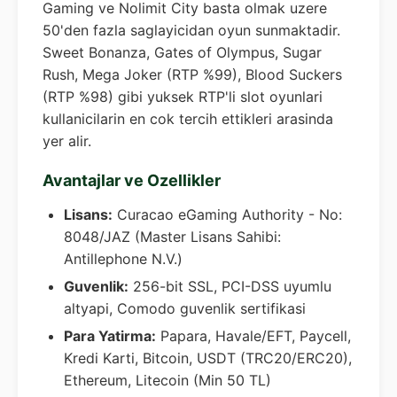
Gaming ve Nolimit City basta olmak uzere
50'den fazla saglayicidan oyun sunmaktadir.
Sweet Bonanza, Gates of Olympus, Sugar
Rush, Mega Joker (RTP %99), Blood Suckers
(RTP %98) gibi yuksek RTP'li slot oyunlari
kullanicilarin en cok tercih ettikleri arasinda
yer alir.
Avantajlar ve Ozellikler
Lisans:
Curacao eGaming Authority - No:
8048/JAZ (Master Lisans Sahibi:
Antillephone N.V.)
Guvenlik:
256-bit SSL, PCI-DSS uyumlu
altyapi, Comodo guvenlik sertifikasi
Para Yatirma:
Papara, Havale/EFT, Paycell,
Kredi Karti, Bitcoin, USDT (TRC20/ERC20),
Ethereum, Litecoin (Min 50 TL)