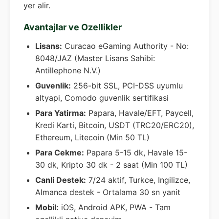
yer alir.
Avantajlar ve Ozellikler
Lisans:
Curacao eGaming Authority - No:
8048/JAZ (Master Lisans Sahibi:
Antillephone N.V.)
Guvenlik:
256-bit SSL, PCI-DSS uyumlu
altyapi, Comodo guvenlik sertifikasi
Para Yatirma:
Papara, Havale/EFT, Paycell,
Kredi Karti, Bitcoin, USDT (TRC20/ERC20),
Ethereum, Litecoin (Min 50 TL)
Para Cekme:
Papara 5-15 dk, Havale 15-
30 dk, Kripto 30 dk - 2 saat (Min 100 TL)
Canli Destek:
7/24 aktif, Turkce, Ingilizce,
Almanca destek - Ortalama 30 sn yanit
Mobil:
iOS, Android APK, PWA - Tam