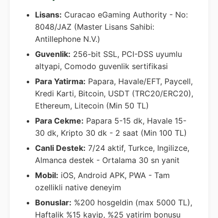
Lisans:
Curacao eGaming Authority - No:
8048/JAZ (Master Lisans Sahibi:
Antillephone N.V.)
Guvenlik:
256-bit SSL, PCI-DSS uyumlu
altyapi, Comodo guvenlik sertifikasi
Para Yatirma:
Papara, Havale/EFT, Paycell,
Kredi Karti, Bitcoin, USDT (TRC20/ERC20),
Ethereum, Litecoin (Min 50 TL)
Para Cekme:
Papara 5-15 dk, Havale 15-
30 dk, Kripto 30 dk - 2 saat (Min 100 TL)
Canli Destek:
7/24 aktif, Turkce, Ingilizce,
Almanca destek - Ortalama 30 sn yanit
Mobil:
iOS, Android APK, PWA - Tam
ozellikli native deneyim
Bonuslar:
%200 hosgeldin (max 5000 TL),
Haftalik %15 kayip, %25 yatirim bonusu