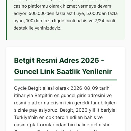
casino platformu olarak hizmet vermeye devam
ediyor. 500.000'den fazla aktif uye, 5.000'den fazla
oyun, 100'den fazla ligde canli bahis ve 7/24 canli
destek ile yaninizdayiz.
Betgit Resmi Adres 2026 -
Guncel Link Saatlik Yenilenir
Cycle Betgit ailesi olarak 2026-08-09 tarihi
itibariyla Betgit'in en guncel giris adresini ve
resmi platforma erisim icin gerekli tum bilgileri
sizinle paylasiyoruz. Betgit, 2026 yili itibariyla
Turkiye'nin en cok tercih edilen bahis ve
casino platformlarindan biri haline gelmistir.