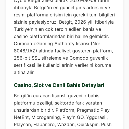
Cycle Betgit ailesi olarak 2026-08-09 tarihi
itibariyla Betgit'in en guncel giris adresini ve
resmi platforma erisim icin gerekli tum bilgileri
sizinle paylasiyoruz. Betgit, 2026 yili itibariyla
Turkiye'nin en cok tercih edilen bahis ve
casino platformlarindan biri haline gelmistir.
Curacao eGaming Authority lisansi (No:
8048/JAZ) altinda faaliyet gosteren platform,
256-bit SSL sifreleme ve Comodo guvenlik
sertifikasi ile kullanicilarinin verilerini koruma
altina alir.
Casino, Slot ve Canli Bahis Detaylari
Betgit'in curacao lisansli guvenilir bahis
platformu ozelligi, sektorde fark yaratan
unsurlardan biridir. Platform, Pragmatic Play,
NetEnt, Microgaming, Play'n GO, Yggdrasil,
Playson, Habanero, Wazdan, Quickspin, Push