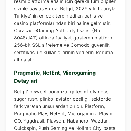
resmi platforma erisim icin gerekli tum bilgileri
sizinle paylasiyoruz. Betgit, 2026 yili itibariyla
Turkiye'nin en cok tercih edilen bahis ve
casino platformlarindan biri haline gelmistir.
Curacao eGaming Authority lisansi (No:
8048/JAZ) altinda faaliyet gosteren platform,
256-bit SSL sifreleme ve Comodo guvenlik
sertifikasi ile kullanicilarinin verilerini koruma
altina alir.
Pragmatic, NetEnt, Microgaming
Detaylari
Betgit'in sweet bonanza, gates of olympus,
sugar rush, plinko, aviator ozelligi, sektorde
fark yaratan unsurlardan biridir. Platform,
Pragmatic Play, NetEnt, Microgaming, Play'n
GO, Yggdrasil, Playson, Habanero, Wazdan,
Quickspin, Push Gaming ve Nolimit City basta