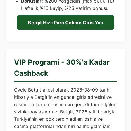
Bonuslar:
%200 hosgeldin (max 5000 TL),
Haftalik %15 kayip, %25 yatirim bonusu
Betgit Hizli Para Cekme Giris Yap
VIP Programi - 30%'a Kadar
Cashback
Cycle Betgit ailesi olarak 2026-08-09 tarihi
itibariyla Betgit'in en guncel giris adresini ve
resmi platforma erisim icin gerekli tum bilgileri
sizinle paylasiyoruz. Betgit, 2026 yili itibariyla
Turkiye'nin en cok tercih edilen bahis ve
casino platformlarindan biri haline gelmistir.