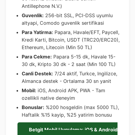
Antillephone N.V.)
Guvenlik:
256-bit SSL, PCI-DSS uyumlu
altyapi, Comodo guvenlik sertifikasi
Para Yatirma:
Papara, Havale/EFT, Paycell,
Kredi Karti, Bitcoin, USDT (TRC20/ERC20),
Ethereum, Litecoin (Min 50 TL)
Para Cekme:
Papara 5-15 dk, Havale 15-
30 dk, Kripto 30 dk - 2 saat (Min 100 TL)
Canli Destek:
7/24 aktif, Turkce, Ingilizce,
Almanca destek - Ortalama 30 sn yanit
Mobil:
iOS, Android APK, PWA - Tam
ozellikli native deneyim
Bonuslar:
%200 hosgeldin (max 5000 TL),
Haftalik %15 kayip, %25 yatirim bonusu
Betgit Mobil Uygulama: iOS & Android