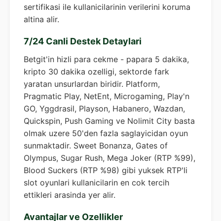
sertifikasi ile kullanicilarinin verilerini koruma
altina alir.
7/24 Canli Destek Detaylari
Betgit'in hizli para cekme - papara 5 dakika,
kripto 30 dakika ozelligi, sektorde fark
yaratan unsurlardan biridir. Platform,
Pragmatic Play, NetEnt, Microgaming, Play'n
GO, Yggdrasil, Playson, Habanero, Wazdan,
Quickspin, Push Gaming ve Nolimit City basta
olmak uzere 50'den fazla saglayicidan oyun
sunmaktadir. Sweet Bonanza, Gates of
Olympus, Sugar Rush, Mega Joker (RTP %99),
Blood Suckers (RTP %98) gibi yuksek RTP'li
slot oyunlari kullanicilarin en cok tercih
ettikleri arasinda yer alir.
Avantajlar ve Ozellikler