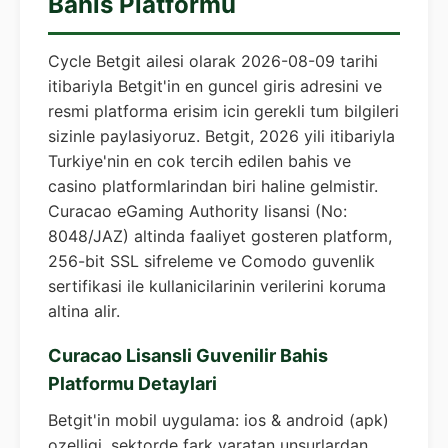
Bahis Platformu
Cycle Betgit ailesi olarak 2026-08-09 tarihi
itibariyla Betgit'in en guncel giris adresini ve
resmi platforma erisim icin gerekli tum bilgileri
sizinle paylasiyoruz. Betgit, 2026 yili itibariyla
Turkiye'nin en cok tercih edilen bahis ve
casino platformlarindan biri haline gelmistir.
Curacao eGaming Authority lisansi (No:
8048/JAZ) altinda faaliyet gosteren platform,
256-bit SSL sifreleme ve Comodo guvenlik
sertifikasi ile kullanicilarinin verilerini koruma
altina alir.
Curacao Lisansli Guvenilir Bahis
Platformu Detaylari
Betgit'in mobil uygulama: ios & android (apk)
ozelligi, sektorde fark yaratan unsurlardan