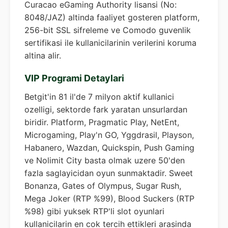
Curacao eGaming Authority lisansi (No:
8048/JAZ) altinda faaliyet gosteren platform,
256-bit SSL sifreleme ve Comodo guvenlik
sertifikasi ile kullanicilarinin verilerini koruma
altina alir.
VIP Programi Detaylari
Betgit'in 81 il'de 7 milyon aktif kullanici
ozelligi, sektorde fark yaratan unsurlardan
biridir. Platform, Pragmatic Play, NetEnt,
Microgaming, Play'n GO, Yggdrasil, Playson,
Habanero, Wazdan, Quickspin, Push Gaming
ve Nolimit City basta olmak uzere 50'den
fazla saglayicidan oyun sunmaktadir. Sweet
Bonanza, Gates of Olympus, Sugar Rush,
Mega Joker (RTP %99), Blood Suckers (RTP
%98) gibi yuksek RTP'li slot oyunlari
kullanicilarin en cok tercih ettikleri arasinda