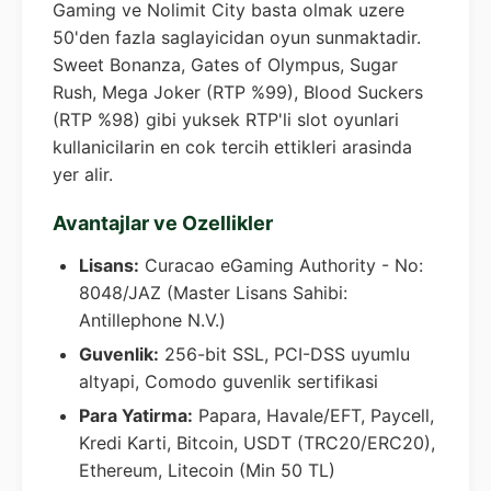
Gaming ve Nolimit City basta olmak uzere
50'den fazla saglayicidan oyun sunmaktadir.
Sweet Bonanza, Gates of Olympus, Sugar
Rush, Mega Joker (RTP %99), Blood Suckers
(RTP %98) gibi yuksek RTP'li slot oyunlari
kullanicilarin en cok tercih ettikleri arasinda
yer alir.
Avantajlar ve Ozellikler
Lisans:
Curacao eGaming Authority - No:
8048/JAZ (Master Lisans Sahibi:
Antillephone N.V.)
Guvenlik:
256-bit SSL, PCI-DSS uyumlu
altyapi, Comodo guvenlik sertifikasi
Para Yatirma:
Papara, Havale/EFT, Paycell,
Kredi Karti, Bitcoin, USDT (TRC20/ERC20),
Ethereum, Litecoin (Min 50 TL)