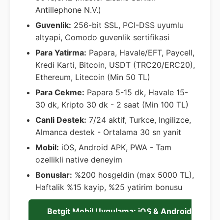
Antillephone N.V.)
Guvenlik:
256-bit SSL, PCI-DSS uyumlu
altyapi, Comodo guvenlik sertifikasi
Para Yatirma:
Papara, Havale/EFT, Paycell,
Kredi Karti, Bitcoin, USDT (TRC20/ERC20),
Ethereum, Litecoin (Min 50 TL)
Para Cekme:
Papara 5-15 dk, Havale 15-
30 dk, Kripto 30 dk - 2 saat (Min 100 TL)
Canli Destek:
7/24 aktif, Turkce, Ingilizce,
Almanca destek - Ortalama 30 sn yanit
Mobil:
iOS, Android APK, PWA - Tam
ozellikli native deneyim
Bonuslar:
%200 hosgeldin (max 5000 TL),
Haftalik %15 kayip, %25 yatirim bonusu
Betgit Mobil Uygulama: iOS & Android