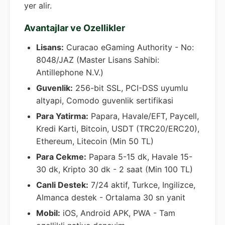
yer alir.
Avantajlar ve Ozellikler
Lisans:
Curacao eGaming Authority - No:
8048/JAZ (Master Lisans Sahibi:
Antillephone N.V.)
Guvenlik:
256-bit SSL, PCI-DSS uyumlu
altyapi, Comodo guvenlik sertifikasi
Para Yatirma:
Papara, Havale/EFT, Paycell,
Kredi Karti, Bitcoin, USDT (TRC20/ERC20),
Ethereum, Litecoin (Min 50 TL)
Para Cekme:
Papara 5-15 dk, Havale 15-
30 dk, Kripto 30 dk - 2 saat (Min 100 TL)
Canli Destek:
7/24 aktif, Turkce, Ingilizce,
Almanca destek - Ortalama 30 sn yanit
Mobil:
iOS, Android APK, PWA - Tam