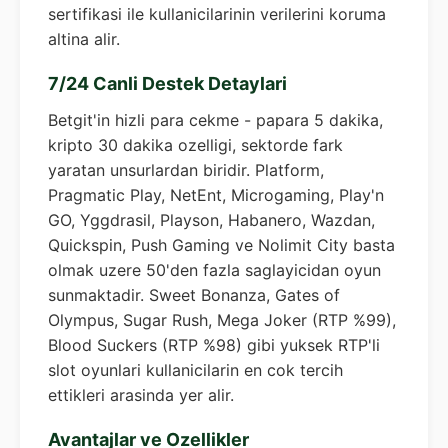
sertifikasi ile kullanicilarinin verilerini koruma
altina alir.
7/24 Canli Destek Detaylari
Betgit'in hizli para cekme - papara 5 dakika,
kripto 30 dakika ozelligi, sektorde fark
yaratan unsurlardan biridir. Platform,
Pragmatic Play, NetEnt, Microgaming, Play'n
GO, Yggdrasil, Playson, Habanero, Wazdan,
Quickspin, Push Gaming ve Nolimit City basta
olmak uzere 50'den fazla saglayicidan oyun
sunmaktadir. Sweet Bonanza, Gates of
Olympus, Sugar Rush, Mega Joker (RTP %99),
Blood Suckers (RTP %98) gibi yuksek RTP'li
slot oyunlari kullanicilarin en cok tercih
ettikleri arasinda yer alir.
Avantajlar ve Ozellikler