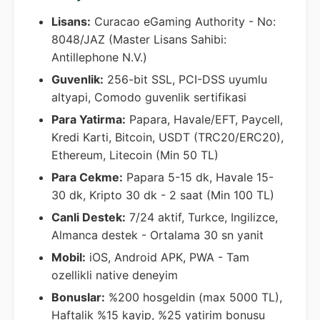
Lisans:
Curacao eGaming Authority - No:
8048/JAZ (Master Lisans Sahibi:
Antillephone N.V.)
Guvenlik:
256-bit SSL, PCI-DSS uyumlu
altyapi, Comodo guvenlik sertifikasi
Para Yatirma:
Papara, Havale/EFT, Paycell,
Kredi Karti, Bitcoin, USDT (TRC20/ERC20),
Ethereum, Litecoin (Min 50 TL)
Para Cekme:
Papara 5-15 dk, Havale 15-
30 dk, Kripto 30 dk - 2 saat (Min 100 TL)
Canli Destek:
7/24 aktif, Turkce, Ingilizce,
Almanca destek - Ortalama 30 sn yanit
Mobil:
iOS, Android APK, PWA - Tam
ozellikli native deneyim
Bonuslar:
%200 hosgeldin (max 5000 TL),
Haftalik %15 kayip, %25 yatirim bonusu