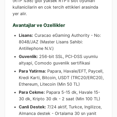
(RTP %98) gibi yuksek RTP'li slot oyunlari
kullanicilarin en cok tercih ettikleri arasinda
yer alir.
Avantajlar ve Ozellikler
Lisans:
Curacao eGaming Authority - No:
8048/JAZ (Master Lisans Sahibi:
Antillephone N.V.)
Guvenlik:
256-bit SSL, PCI-DSS uyumlu
altyapi, Comodo guvenlik sertifikasi
Para Yatirma:
Papara, Havale/EFT, Paycell,
Kredi Karti, Bitcoin, USDT (TRC20/ERC20),
Ethereum, Litecoin (Min 50 TL)
Para Cekme:
Papara 5-15 dk, Havale 15-
30 dk, Kripto 30 dk - 2 saat (Min 100 TL)
Canli Destek:
7/24 aktif, Turkce, Ingilizce,
Almanca destek - Ortalama 30 sn yanit