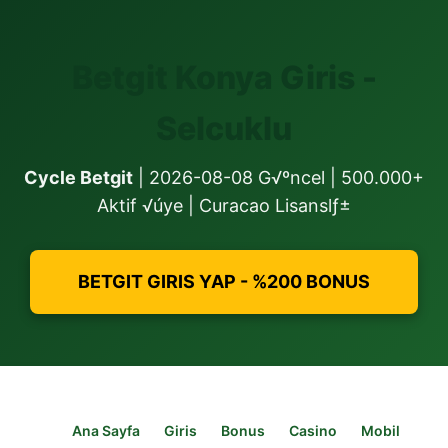
Betgit Konya Giris -
Selcuklu
Cycle Betgit
| 2026-08-08 G√ºncel | 500.000+
Aktif √úye | Curacao Lisanslƒ±
BETGIT GIRIS YAP - %200 BONUS
Ana Sayfa
Giris
Bonus
Casino
Mobil