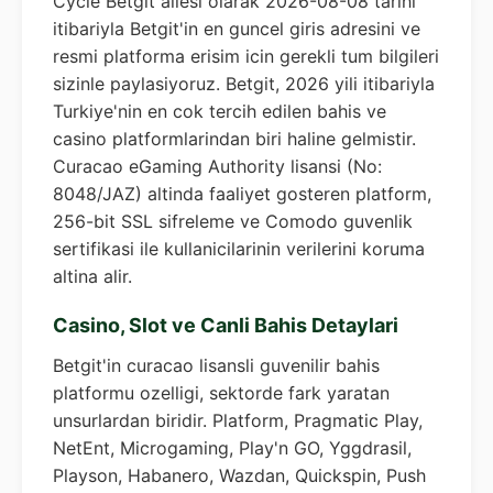
Cycle Betgit ailesi olarak 2026-08-08 tarihi
itibariyla Betgit'in en guncel giris adresini ve
resmi platforma erisim icin gerekli tum bilgileri
sizinle paylasiyoruz. Betgit, 2026 yili itibariyla
Turkiye'nin en cok tercih edilen bahis ve
casino platformlarindan biri haline gelmistir.
Curacao eGaming Authority lisansi (No:
8048/JAZ) altinda faaliyet gosteren platform,
256-bit SSL sifreleme ve Comodo guvenlik
sertifikasi ile kullanicilarinin verilerini koruma
altina alir.
Casino, Slot ve Canli Bahis Detaylari
Betgit'in curacao lisansli guvenilir bahis
platformu ozelligi, sektorde fark yaratan
unsurlardan biridir. Platform, Pragmatic Play,
NetEnt, Microgaming, Play'n GO, Yggdrasil,
Playson, Habanero, Wazdan, Quickspin, Push