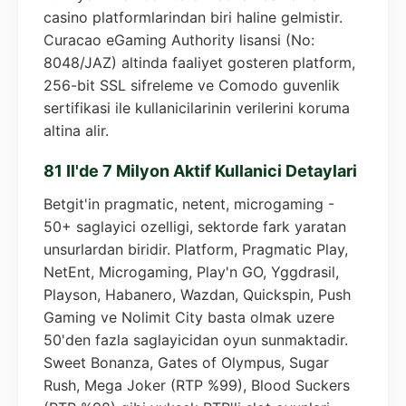
casino platformlarindan biri haline gelmistir.
Curacao eGaming Authority lisansi (No:
8048/JAZ) altinda faaliyet gosteren platform,
256-bit SSL sifreleme ve Comodo guvenlik
sertifikasi ile kullanicilarinin verilerini koruma
altina alir.
81 Il'de 7 Milyon Aktif Kullanici Detaylari
Betgit'in pragmatic, netent, microgaming -
50+ saglayici ozelligi, sektorde fark yaratan
unsurlardan biridir. Platform, Pragmatic Play,
NetEnt, Microgaming, Play'n GO, Yggdrasil,
Playson, Habanero, Wazdan, Quickspin, Push
Gaming ve Nolimit City basta olmak uzere
50'den fazla saglayicidan oyun sunmaktadir.
Sweet Bonanza, Gates of Olympus, Sugar
Rush, Mega Joker (RTP %99), Blood Suckers