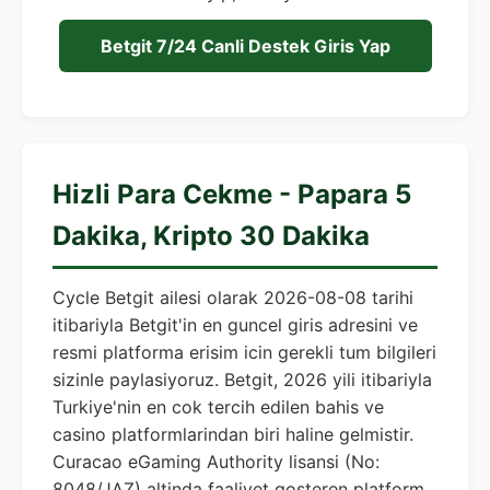
Betgit 7/24 Canli Destek Giris Yap
Hizli Para Cekme - Papara 5
Dakika, Kripto 30 Dakika
Cycle Betgit ailesi olarak 2026-08-08 tarihi
itibariyla Betgit'in en guncel giris adresini ve
resmi platforma erisim icin gerekli tum bilgileri
sizinle paylasiyoruz. Betgit, 2026 yili itibariyla
Turkiye'nin en cok tercih edilen bahis ve
casino platformlarindan biri haline gelmistir.
Curacao eGaming Authority lisansi (No:
8048/JAZ) altinda faaliyet gosteren platform,