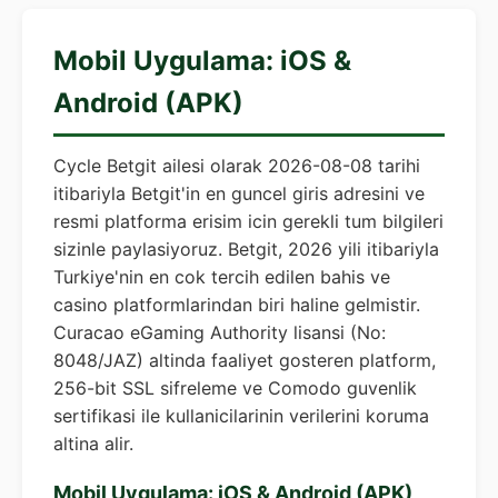
Mobil Uygulama: iOS &
Android (APK)
Cycle Betgit ailesi olarak 2026-08-08 tarihi
itibariyla Betgit'in en guncel giris adresini ve
resmi platforma erisim icin gerekli tum bilgileri
sizinle paylasiyoruz. Betgit, 2026 yili itibariyla
Turkiye'nin en cok tercih edilen bahis ve
casino platformlarindan biri haline gelmistir.
Curacao eGaming Authority lisansi (No:
8048/JAZ) altinda faaliyet gosteren platform,
256-bit SSL sifreleme ve Comodo guvenlik
sertifikasi ile kullanicilarinin verilerini koruma
altina alir.
Mobil Uygulama: iOS & Android (APK)