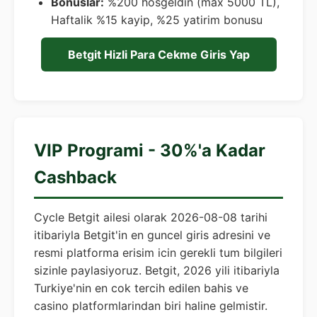
Bonuslar:
%200 hosgeldin (max 5000 TL),
Haftalik %15 kayip, %25 yatirim bonusu
Betgit Hizli Para Cekme Giris Yap
VIP Programi - 30%'a Kadar
Cashback
Cycle Betgit ailesi olarak 2026-08-08 tarihi
itibariyla Betgit'in en guncel giris adresini ve
resmi platforma erisim icin gerekli tum bilgileri
sizinle paylasiyoruz. Betgit, 2026 yili itibariyla
Turkiye'nin en cok tercih edilen bahis ve
casino platformlarindan biri haline gelmistir.