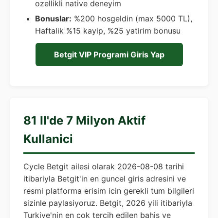
ozellikli native deneyim
Bonuslar:
%200 hosgeldin (max 5000 TL),
Haftalik %15 kayip, %25 yatirim bonusu
Betgit VIP Programi Giris Yap
81 Il'de 7 Milyon Aktif
Kullanici
Cycle Betgit ailesi olarak 2026-08-08 tarihi
itibariyla Betgit'in en guncel giris adresini ve
resmi platforma erisim icin gerekli tum bilgileri
sizinle paylasiyoruz. Betgit, 2026 yili itibariyla
Turkiye'nin en cok tercih edilen bahis ve