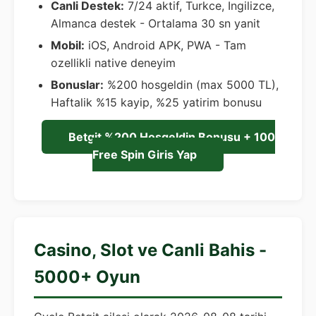
Canli Destek:
7/24 aktif, Turkce, Ingilizce,
Almanca destek - Ortalama 30 sn yanit
Mobil:
iOS, Android APK, PWA - Tam
ozellikli native deneyim
Bonuslar:
%200 hosgeldin (max 5000 TL),
Haftalik %15 kayip, %25 yatirim bonusu
Betgit %200 Hosgeldin Bonusu + 100
Free Spin Giris Yap
Casino, Slot ve Canli Bahis -
5000+ Oyun