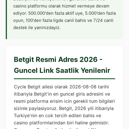
casino platformu olarak hizmet vermeye devam
ediyor. 500.000'den fazla aktif uye, 5.000'den fazla
oyun, 100'den fazla ligde canli bahis ve 7/24 canli
destek ile yaninizdayiz.
Betgit Resmi Adres 2026 -
Guncel Link Saatlik Yenilenir
Cycle Betgit ailesi olarak 2026-08-08 tarihi
itibariyla Betgit'in en guncel giris adresini ve
resmi platforma erisim icin gerekli tum bilgileri
sizinle paylasiyoruz. Betgit, 2026 yili itibariyla
Turkiye'nin en cok tercih edilen bahis ve
casino platformlarindan biri haline gelmistir.