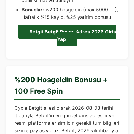
ozellikli native deneyim
Bonuslar:
%200 hosgeldin (max 5000 TL),
Haftalik %15 kayip, %25 yatirim bonusu
Betgit Betgit Resmi Adres 2026 Giris
Yap
%200 Hosgeldin Bonusu +
100 Free Spin
Cycle Betgit ailesi olarak 2026-08-08 tarihi
itibariyla Betgit'in en guncel giris adresini ve
resmi platforma erisim icin gerekli tum bilgileri
sizinle paylasiyoruz. Betgit, 2026 yili itibariyla