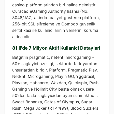
casino platformlarindan biri haline gelmistir.
Curacao eGaming Authority lisansi (No:
8048/JAZ) altinda faaliyet gosteren platform,
256-bit SSL sifreleme ve Comodo guvenlik
sertifikasi ile kullanicilarinin verilerini koruma
altina alir.
81 Il'de 7 Milyon Aktif Kullanici Detaylari
Betgit'in pragmatic, netent, microgaming -
50+ saglayici ozelligi, sektorde fark yaratan
unsurlardan biridir. Platform, Pragmatic Play,
NetEnt, Microgaming, Play'n GO, Yggdrasil,
Playson, Habanero, Wazdan, Quickspin, Push
Gaming ve Nolimit City basta olmak uzere
50'den fazla saglayicidan oyun sunmaktadir.
Sweet Bonanza, Gates of Olympus, Sugar
Rush, Mega Joker (RTP %99), Blood Suckers