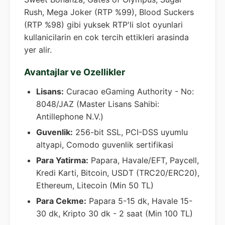
Rush, Mega Joker (RTP %99), Blood Suckers
(RTP %98) gibi yuksek RTP'li slot oyunlari
kullanicilarin en cok tercih ettikleri arasinda
yer alir.
Avantajlar ve Ozellikler
Lisans:
Curacao eGaming Authority - No:
8048/JAZ (Master Lisans Sahibi:
Antillephone N.V.)
Guvenlik:
256-bit SSL, PCI-DSS uyumlu
altyapi, Comodo guvenlik sertifikasi
Para Yatirma:
Papara, Havale/EFT, Paycell,
Kredi Karti, Bitcoin, USDT (TRC20/ERC20),
Ethereum, Litecoin (Min 50 TL)
Para Cekme:
Papara 5-15 dk, Havale 15-
30 dk, Kripto 30 dk - 2 saat (Min 100 TL)