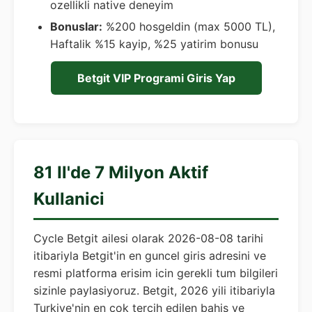
ozellikli native deneyim
Bonuslar:
%200 hosgeldin (max 5000 TL),
Haftalik %15 kayip, %25 yatirim bonusu
Betgit VIP Programi Giris Yap
81 Il'de 7 Milyon Aktif
Kullanici
Cycle Betgit ailesi olarak 2026-08-08 tarihi
itibariyla Betgit'in en guncel giris adresini ve
resmi platforma erisim icin gerekli tum bilgileri
sizinle paylasiyoruz. Betgit, 2026 yili itibariyla
Turkiye'nin en cok tercih edilen bahis ve