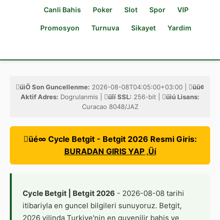
Canli Bahis
Poker
Slot
Spor
VIP
Promosyon
Turnuva
Sikayet
Yardim
üìÖ Son Guncellenme:
2026-08-08T04:05:00+03:00 |
üü¢
Aktif Adres:
Dogrulanmis |
üîí SSL:
256-bit |
üìú Lisans:
Curacao 8048/JAZ
üé∞ Cycle Betgit - Betgit 2026 Resmi Giris:
BURADAN GIRIS YAP ‚Üí
Cycle Betgit | Betgit 2026
- 2026-08-08 tarihi
itibariyla en guncel bilgileri sunuyoruz. Betgit,
2026 yilinda Turkiye'nin en guvenilir bahis ve