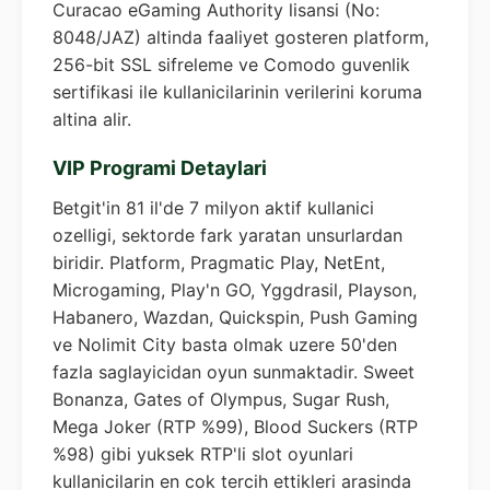
Curacao eGaming Authority lisansi (No:
8048/JAZ) altinda faaliyet gosteren platform,
256-bit SSL sifreleme ve Comodo guvenlik
sertifikasi ile kullanicilarinin verilerini koruma
altina alir.
VIP Programi Detaylari
Betgit'in 81 il'de 7 milyon aktif kullanici
ozelligi, sektorde fark yaratan unsurlardan
biridir. Platform, Pragmatic Play, NetEnt,
Microgaming, Play'n GO, Yggdrasil, Playson,
Habanero, Wazdan, Quickspin, Push Gaming
ve Nolimit City basta olmak uzere 50'den
fazla saglayicidan oyun sunmaktadir. Sweet
Bonanza, Gates of Olympus, Sugar Rush,
Mega Joker (RTP %99), Blood Suckers (RTP
%98) gibi yuksek RTP'li slot oyunlari
kullanicilarin en cok tercih ettikleri arasinda