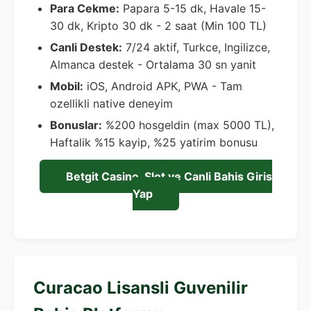
Para Cekme:
Papara 5-15 dk, Havale 15-
30 dk, Kripto 30 dk - 2 saat (Min 100 TL)
Canli Destek:
7/24 aktif, Turkce, Ingilizce,
Almanca destek - Ortalama 30 sn yanit
Mobil:
iOS, Android APK, PWA - Tam
ozellikli native deneyim
Bonuslar:
%200 hosgeldin (max 5000 TL),
Haftalik %15 kayip, %25 yatirim bonusu
Betgit Casino, Slot ve Canli Bahis Giris
Yap
Curacao Lisansli Guvenilir