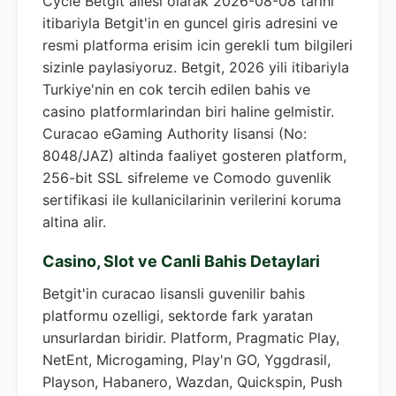
Cycle Betgit ailesi olarak 2026-08-08 tarihi
itibariyla Betgit'in en guncel giris adresini ve
resmi platforma erisim icin gerekli tum bilgileri
sizinle paylasiyoruz. Betgit, 2026 yili itibariyla
Turkiye'nin en cok tercih edilen bahis ve
casino platformlarindan biri haline gelmistir.
Curacao eGaming Authority lisansi (No:
8048/JAZ) altinda faaliyet gosteren platform,
256-bit SSL sifreleme ve Comodo guvenlik
sertifikasi ile kullanicilarinin verilerini koruma
altina alir.
Casino, Slot ve Canli Bahis Detaylari
Betgit'in curacao lisansli guvenilir bahis
platformu ozelligi, sektorde fark yaratan
unsurlardan biridir. Platform, Pragmatic Play,
NetEnt, Microgaming, Play'n GO, Yggdrasil,
Playson, Habanero, Wazdan, Quickspin, Push