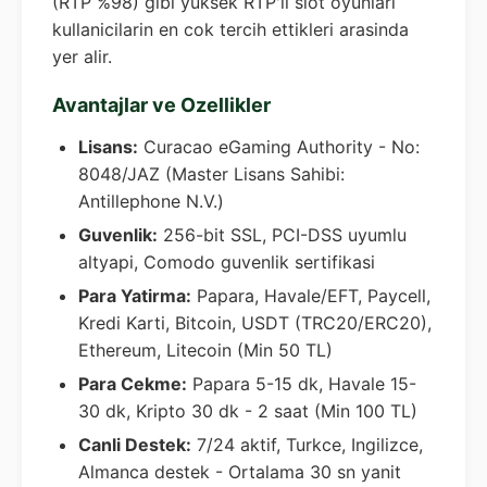
(RTP %98) gibi yuksek RTP'li slot oyunlari
kullanicilarin en cok tercih ettikleri arasinda
yer alir.
Avantajlar ve Ozellikler
Lisans:
Curacao eGaming Authority - No:
8048/JAZ (Master Lisans Sahibi:
Antillephone N.V.)
Guvenlik:
256-bit SSL, PCI-DSS uyumlu
altyapi, Comodo guvenlik sertifikasi
Para Yatirma:
Papara, Havale/EFT, Paycell,
Kredi Karti, Bitcoin, USDT (TRC20/ERC20),
Ethereum, Litecoin (Min 50 TL)
Para Cekme:
Papara 5-15 dk, Havale 15-
30 dk, Kripto 30 dk - 2 saat (Min 100 TL)
Canli Destek:
7/24 aktif, Turkce, Ingilizce,
Almanca destek - Ortalama 30 sn yanit