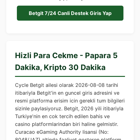
Betgit 7/24 Canli Destek Giris Yap
Hizli Para Cekme - Papara 5
Dakika, Kripto 30 Dakika
Cycle Betgit ailesi olarak 2026-08-08 tarihi
itibariyla Betgit'in en guncel giris adresini ve
resmi platforma erisim icin gerekli tum bilgileri
sizinle paylasiyoruz. Betgit, 2026 yili itibariyla
Turkiye'nin en cok tercih edilen bahis ve
casino platformlarindan biri haline gelmistir.
Curacao eGaming Authority lisansi (No:
8048/JAZ) altinda faaliyet gosteren platform,