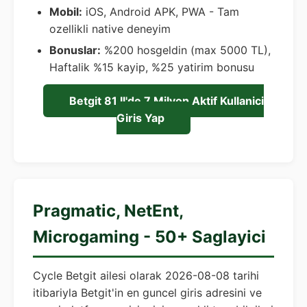
Mobil:
iOS, Android APK, PWA - Tam
ozellikli native deneyim
Bonuslar:
%200 hosgeldin (max 5000 TL),
Haftalik %15 kayip, %25 yatirim bonusu
Betgit 81 Il'de 7 Milyon Aktif Kullanici
Giris Yap
Pragmatic, NetEnt,
Microgaming - 50+ Saglayici
Cycle Betgit ailesi olarak 2026-08-08 tarihi
itibariyla Betgit'in en guncel giris adresini ve