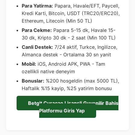
Para Yatirma:
Papara, Havale/EFT, Paycell,
Kredi Karti, Bitcoin, USDT (TRC20/ERC20),
Ethereum, Litecoin (Min 50 TL)
Para Cekme:
Papara 5-15 dk, Havale 15-
30 dk, Kripto 30 dk - 2 saat (Min 100 TL)
Canli Destek:
7/24 aktif, Turkce, Ingilizce,
Almanca destek - Ortalama 30 sn yanit
Mobil:
iOS, Android APK, PWA - Tam
ozellikli native deneyim
Bonuslar:
%200 hosgeldin (max 5000 TL),
Haftalik %15 kayip, %25 yatirim bonusu
Betgit Curacao Lisansli Guvenilir Bahis
Platformu Giris Yap