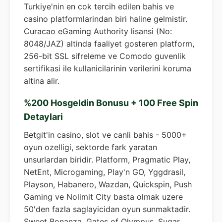
Turkiye'nin en cok tercih edilen bahis ve
casino platformlarindan biri haline gelmistir.
Curacao eGaming Authority lisansi (No:
8048/JAZ) altinda faaliyet gosteren platform,
256-bit SSL sifreleme ve Comodo guvenlik
sertifikasi ile kullanicilarinin verilerini koruma
altina alir.
%200 Hosgeldin Bonusu + 100 Free Spin
Detaylari
Betgit'in casino, slot ve canli bahis - 5000+
oyun ozelligi, sektorde fark yaratan
unsurlardan biridir. Platform, Pragmatic Play,
NetEnt, Microgaming, Play'n GO, Yggdrasil,
Playson, Habanero, Wazdan, Quickspin, Push
Gaming ve Nolimit City basta olmak uzere
50'den fazla saglayicidan oyun sunmaktadir.
Sweet Bonanza, Gates of Olympus, Sugar