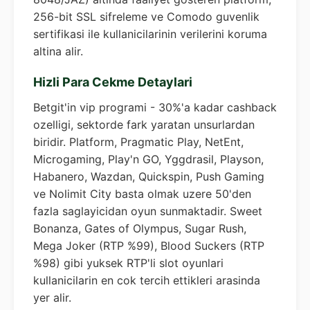
256-bit SSL sifreleme ve Comodo guvenlik
sertifikasi ile kullanicilarinin verilerini koruma
altina alir.
Hizli Para Cekme Detaylari
Betgit'in vip programi - 30%'a kadar cashback
ozelligi, sektorde fark yaratan unsurlardan
biridir. Platform, Pragmatic Play, NetEnt,
Microgaming, Play'n GO, Yggdrasil, Playson,
Habanero, Wazdan, Quickspin, Push Gaming
ve Nolimit City basta olmak uzere 50'den
fazla saglayicidan oyun sunmaktadir. Sweet
Bonanza, Gates of Olympus, Sugar Rush,
Mega Joker (RTP %99), Blood Suckers (RTP
%98) gibi yuksek RTP'li slot oyunlari
kullanicilarin en cok tercih ettikleri arasinda
yer alir.