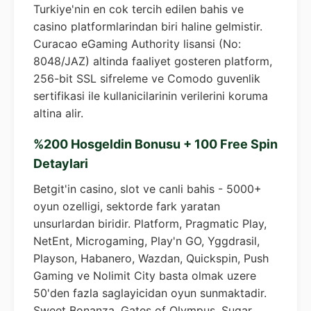
Turkiye'nin en cok tercih edilen bahis ve
casino platformlarindan biri haline gelmistir.
Curacao eGaming Authority lisansi (No:
8048/JAZ) altinda faaliyet gosteren platform,
256-bit SSL sifreleme ve Comodo guvenlik
sertifikasi ile kullanicilarinin verilerini koruma
altina alir.
%200 Hosgeldin Bonusu + 100 Free Spin
Detaylari
Betgit'in casino, slot ve canli bahis - 5000+
oyun ozelligi, sektorde fark yaratan
unsurlardan biridir. Platform, Pragmatic Play,
NetEnt, Microgaming, Play'n GO, Yggdrasil,
Playson, Habanero, Wazdan, Quickspin, Push
Gaming ve Nolimit City basta olmak uzere
50'den fazla saglayicidan oyun sunmaktadir.
Sweet Bonanza, Gates of Olympus, Sugar