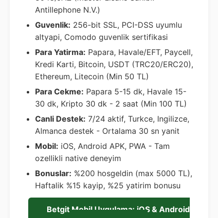
Antillephone N.V.)
Guvenlik:
256-bit SSL, PCI-DSS uyumlu
altyapi, Comodo guvenlik sertifikasi
Para Yatirma:
Papara, Havale/EFT, Paycell,
Kredi Karti, Bitcoin, USDT (TRC20/ERC20),
Ethereum, Litecoin (Min 50 TL)
Para Cekme:
Papara 5-15 dk, Havale 15-
30 dk, Kripto 30 dk - 2 saat (Min 100 TL)
Canli Destek:
7/24 aktif, Turkce, Ingilizce,
Almanca destek - Ortalama 30 sn yanit
Mobil:
iOS, Android APK, PWA - Tam
ozellikli native deneyim
Bonuslar:
%200 hosgeldin (max 5000 TL),
Haftalik %15 kayip, %25 yatirim bonusu
Betgit Mobil Uygulama: iOS & Android