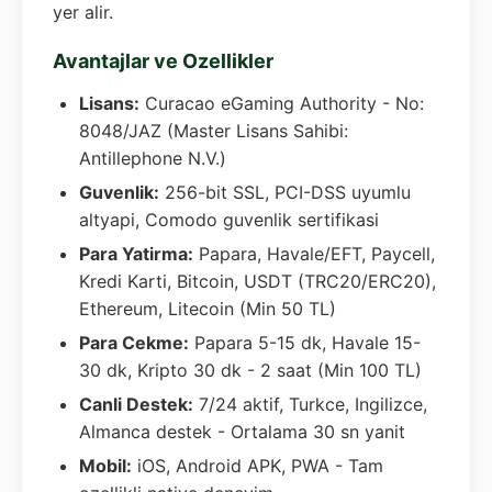
yer alir.
Avantajlar ve Ozellikler
Lisans:
Curacao eGaming Authority - No:
8048/JAZ (Master Lisans Sahibi:
Antillephone N.V.)
Guvenlik:
256-bit SSL, PCI-DSS uyumlu
altyapi, Comodo guvenlik sertifikasi
Para Yatirma:
Papara, Havale/EFT, Paycell,
Kredi Karti, Bitcoin, USDT (TRC20/ERC20),
Ethereum, Litecoin (Min 50 TL)
Para Cekme:
Papara 5-15 dk, Havale 15-
30 dk, Kripto 30 dk - 2 saat (Min 100 TL)
Canli Destek:
7/24 aktif, Turkce, Ingilizce,
Almanca destek - Ortalama 30 sn yanit
Mobil:
iOS, Android APK, PWA - Tam