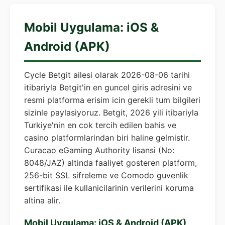
Mobil Uygulama: iOS &
Android (APK)
Cycle Betgit ailesi olarak 2026-08-06 tarihi
itibariyla Betgit'in en guncel giris adresini ve
resmi platforma erisim icin gerekli tum bilgileri
sizinle paylasiyoruz. Betgit, 2026 yili itibariyla
Turkiye'nin en cok tercih edilen bahis ve
casino platformlarindan biri haline gelmistir.
Curacao eGaming Authority lisansi (No:
8048/JAZ) altinda faaliyet gosteren platform,
256-bit SSL sifreleme ve Comodo guvenlik
sertifikasi ile kullanicilarinin verilerini koruma
altina alir.
Mobil Uygulama: iOS & Android (APK)