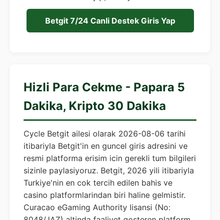
Betgit 7/24 Canli Destek Giris Yap
Hizli Para Cekme - Papara 5
Dakika, Kripto 30 Dakika
Cycle Betgit ailesi olarak 2026-08-06 tarihi
itibariyla Betgit'in en guncel giris adresini ve
resmi platforma erisim icin gerekli tum bilgileri
sizinle paylasiyoruz. Betgit, 2026 yili itibariyla
Turkiye'nin en cok tercih edilen bahis ve
casino platformlarindan biri haline gelmistir.
Curacao eGaming Authority lisansi (No:
8048/JAZ) altinda faaliyet gosteren platform,