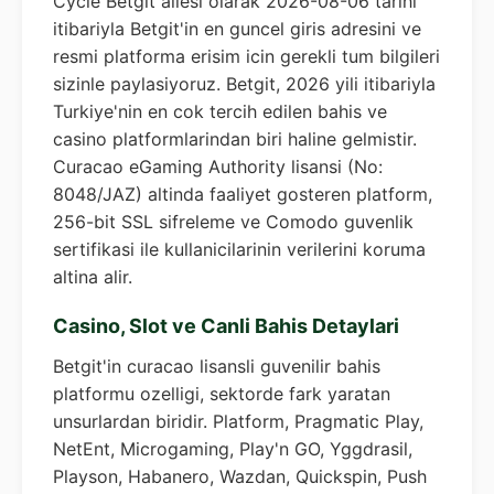
Cycle Betgit ailesi olarak 2026-08-06 tarihi
itibariyla Betgit'in en guncel giris adresini ve
resmi platforma erisim icin gerekli tum bilgileri
sizinle paylasiyoruz. Betgit, 2026 yili itibariyla
Turkiye'nin en cok tercih edilen bahis ve
casino platformlarindan biri haline gelmistir.
Curacao eGaming Authority lisansi (No:
8048/JAZ) altinda faaliyet gosteren platform,
256-bit SSL sifreleme ve Comodo guvenlik
sertifikasi ile kullanicilarinin verilerini koruma
altina alir.
Casino, Slot ve Canli Bahis Detaylari
Betgit'in curacao lisansli guvenilir bahis
platformu ozelligi, sektorde fark yaratan
unsurlardan biridir. Platform, Pragmatic Play,
NetEnt, Microgaming, Play'n GO, Yggdrasil,
Playson, Habanero, Wazdan, Quickspin, Push