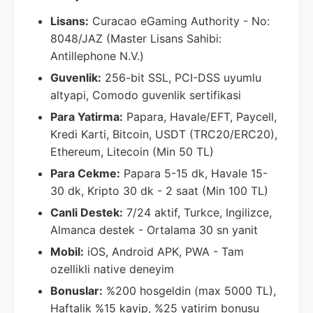
Lisans:
Curacao eGaming Authority - No:
8048/JAZ (Master Lisans Sahibi:
Antillephone N.V.)
Guvenlik:
256-bit SSL, PCI-DSS uyumlu
altyapi, Comodo guvenlik sertifikasi
Para Yatirma:
Papara, Havale/EFT, Paycell,
Kredi Karti, Bitcoin, USDT (TRC20/ERC20),
Ethereum, Litecoin (Min 50 TL)
Para Cekme:
Papara 5-15 dk, Havale 15-
30 dk, Kripto 30 dk - 2 saat (Min 100 TL)
Canli Destek:
7/24 aktif, Turkce, Ingilizce,
Almanca destek - Ortalama 30 sn yanit
Mobil:
iOS, Android APK, PWA - Tam
ozellikli native deneyim
Bonuslar:
%200 hosgeldin (max 5000 TL),
Haftalik %15 kayip, %25 yatirim bonusu