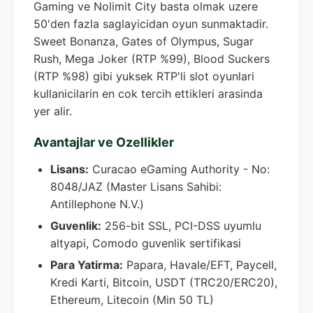
Gaming ve Nolimit City basta olmak uzere
50'den fazla saglayicidan oyun sunmaktadir.
Sweet Bonanza, Gates of Olympus, Sugar
Rush, Mega Joker (RTP %99), Blood Suckers
(RTP %98) gibi yuksek RTP'li slot oyunlari
kullanicilarin en cok tercih ettikleri arasinda
yer alir.
Avantajlar ve Ozellikler
Lisans:
Curacao eGaming Authority - No:
8048/JAZ (Master Lisans Sahibi:
Antillephone N.V.)
Guvenlik:
256-bit SSL, PCI-DSS uyumlu
altyapi, Comodo guvenlik sertifikasi
Para Yatirma:
Papara, Havale/EFT, Paycell,
Kredi Karti, Bitcoin, USDT (TRC20/ERC20),
Ethereum, Litecoin (Min 50 TL)