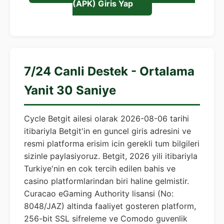
(APK) Giris Yap
7/24 Canli Destek - Ortalama
Yanit 30 Saniye
Cycle Betgit ailesi olarak 2026-08-06 tarihi
itibariyla Betgit'in en guncel giris adresini ve
resmi platforma erisim icin gerekli tum bilgileri
sizinle paylasiyoruz. Betgit, 2026 yili itibariyla
Turkiye'nin en cok tercih edilen bahis ve
casino platformlarindan biri haline gelmistir.
Curacao eGaming Authority lisansi (No:
8048/JAZ) altinda faaliyet gosteren platform,
256-bit SSL sifreleme ve Comodo guvenlik