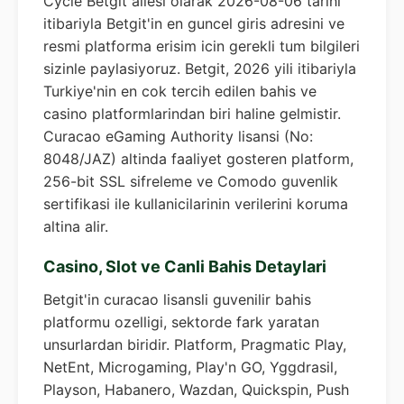
Cycle Betgit ailesi olarak 2026-08-06 tarihi
itibariyla Betgit'in en guncel giris adresini ve
resmi platforma erisim icin gerekli tum bilgileri
sizinle paylasiyoruz. Betgit, 2026 yili itibariyla
Turkiye'nin en cok tercih edilen bahis ve
casino platformlarindan biri haline gelmistir.
Curacao eGaming Authority lisansi (No:
8048/JAZ) altinda faaliyet gosteren platform,
256-bit SSL sifreleme ve Comodo guvenlik
sertifikasi ile kullanicilarinin verilerini koruma
altina alir.
Casino, Slot ve Canli Bahis Detaylari
Betgit'in curacao lisansli guvenilir bahis
platformu ozelligi, sektorde fark yaratan
unsurlardan biridir. Platform, Pragmatic Play,
NetEnt, Microgaming, Play'n GO, Yggdrasil,
Playson, Habanero, Wazdan, Quickspin, Push