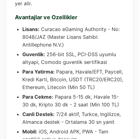
yer alir.
Avantajlar ve Ozellikler
Lisans:
Curacao eGaming Authority - No:
8048/JAZ (Master Lisans Sahibi:
Antillephone N.V.)
Guvenlik:
256-bit SSL, PCI-DSS uyumlu
altyapi, Comodo guvenlik sertifikasi
Para Yatirma:
Papara, Havale/EFT, Paycell,
Kredi Karti, Bitcoin, USDT (TRC20/ERC20),
Ethereum, Litecoin (Min 50 TL)
Para Cekme:
Papara 5-15 dk, Havale 15-
30 dk, Kripto 30 dk - 2 saat (Min 100 TL)
Canli Destek:
7/24 aktif, Turkce, Ingilizce,
Almanca destek - Ortalama 30 sn yanit
Mobil:
iOS, Android APK, PWA - Tam