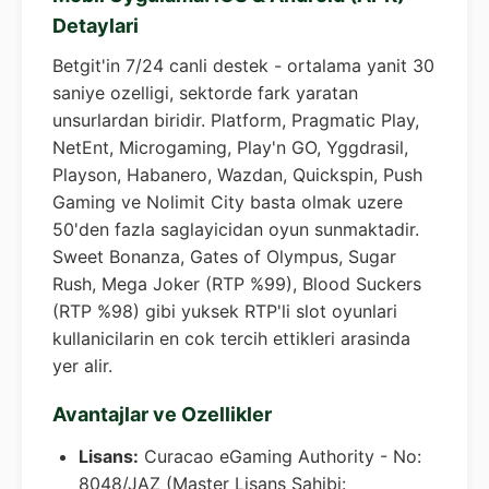
Detaylari
Betgit'in 7/24 canli destek - ortalama yanit 30
saniye ozelligi, sektorde fark yaratan
unsurlardan biridir. Platform, Pragmatic Play,
NetEnt, Microgaming, Play'n GO, Yggdrasil,
Playson, Habanero, Wazdan, Quickspin, Push
Gaming ve Nolimit City basta olmak uzere
50'den fazla saglayicidan oyun sunmaktadir.
Sweet Bonanza, Gates of Olympus, Sugar
Rush, Mega Joker (RTP %99), Blood Suckers
(RTP %98) gibi yuksek RTP'li slot oyunlari
kullanicilarin en cok tercih ettikleri arasinda
yer alir.
Avantajlar ve Ozellikler
Lisans:
Curacao eGaming Authority - No:
8048/JAZ (Master Lisans Sahibi: