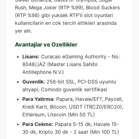
Rush, Mega Joker (RTP %99), Blood Suckers
(RTP %98) gibi yuksek RTP'li slot oyunlari
kullanicilarin en cok tercih ettikleri arasinda
yer alir.
Avantajlar ve Ozellikler
Lisans:
Curacao eGaming Authority - No:
8048/JAZ (Master Lisans Sahibi:
Antillephone N.V.)
Guvenlik:
256-bit SSL, PCI-DSS uyumlu
altyapi, Comodo guvenlik sertifikasi
Para Yatirma:
Papara, Havale/EFT, Paycell,
Kredi Karti, Bitcoin, USDT (TRC20/ERC20),
Ethereum, Litecoin (Min 50 TL)
Para Cekme:
Papara 5-15 dk, Havale 15-
30 dk, Kripto 30 dk - 2 saat (Min 100 TL)