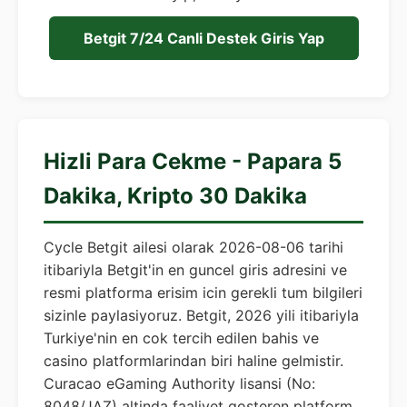
Betgit 7/24 Canli Destek Giris Yap
Hizli Para Cekme - Papara 5
Dakika, Kripto 30 Dakika
Cycle Betgit ailesi olarak 2026-08-06 tarihi
itibariyla Betgit'in en guncel giris adresini ve
resmi platforma erisim icin gerekli tum bilgileri
sizinle paylasiyoruz. Betgit, 2026 yili itibariyla
Turkiye'nin en cok tercih edilen bahis ve
casino platformlarindan biri haline gelmistir.
Curacao eGaming Authority lisansi (No:
8048/JAZ) altinda faaliyet gosteren platform,