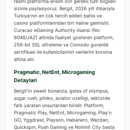
resmi platforma erisim icin gerekli tum bilgileri
sizinle paylasiyoruz. Betgit, 2026 yili itibariyla
Turkiye'nin en cok tercih edilen bahis ve
casino platformlarindan biri haline gelmistir.
Curacao eGaming Authority lisansi (No:
8048/JAZ) altinda faaliyet gosteren platform,
256-bit SSL sifreleme ve Comodo guvenlik
sertifikasi ile kullanicilarinin verilerini koruma
altina alir.
Pragmatic, NetEnt, Microgaming
Detaylari
Betgit'in sweet bonanza, gates of olympus,
sugar rush, plinko, aviator ozelligi, sektorde
fark yaratan unsurlardan biridir. Platform,
Pragmatic Play, NetEnt, Microgaming, Play'n
GO, Yggdrasil, Playson, Habanero, Wazdan,
Quickspin, Push Gaming ve Nolimit City basta