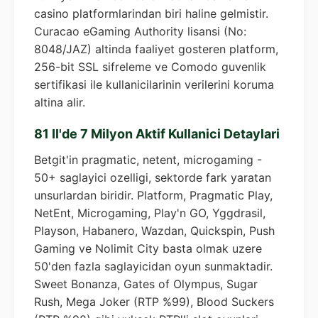
casino platformlarindan biri haline gelmistir.
Curacao eGaming Authority lisansi (No:
8048/JAZ) altinda faaliyet gosteren platform,
256-bit SSL sifreleme ve Comodo guvenlik
sertifikasi ile kullanicilarinin verilerini koruma
altina alir.
81 Il'de 7 Milyon Aktif Kullanici Detaylari
Betgit'in pragmatic, netent, microgaming -
50+ saglayici ozelligi, sektorde fark yaratan
unsurlardan biridir. Platform, Pragmatic Play,
NetEnt, Microgaming, Play'n GO, Yggdrasil,
Playson, Habanero, Wazdan, Quickspin, Push
Gaming ve Nolimit City basta olmak uzere
50'den fazla saglayicidan oyun sunmaktadir.
Sweet Bonanza, Gates of Olympus, Sugar
Rush, Mega Joker (RTP %99), Blood Suckers