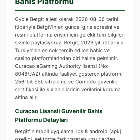
Bahis Platformu
Cycle Betgit ailesi olarak 2026-08-06 tarihi
itibariyla Betgit'in en guncel giris adresini ve
resmi platforma erisim icin gerekli tum bilgileri
sizinle paylasiyoruz. Betgit, 2026 yili itibariyla
Turkiye'nin en cok tercih edilen bahis ve
casino platformlarindan biri haline gelmistir.
Curacao eGaming Authority lisansi (No:
8048/JAZ) altinda faaliyet gosteren platform,
256-bit SSL sifreleme ve Comodo guvenlik
sertifikasi ile kullanicilarinin verilerini koruma
altina alir.
Curacao Lisansli Guvenilir Bahis
Platformu Detaylari
Betgit'in mobil uygulama: ios & android (apk)
ozelligi, sektorde fark yaratan unsurlardan