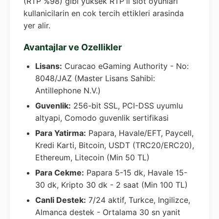
(RTP %98) gibi yuksek RTP'li slot oyunlari
kullanicilarin en cok tercih ettikleri arasinda
yer alir.
Avantajlar ve Ozellikler
Lisans:
Curacao eGaming Authority - No:
8048/JAZ (Master Lisans Sahibi:
Antillephone N.V.)
Guvenlik:
256-bit SSL, PCI-DSS uyumlu
altyapi, Comodo guvenlik sertifikasi
Para Yatirma:
Papara, Havale/EFT, Paycell,
Kredi Karti, Bitcoin, USDT (TRC20/ERC20),
Ethereum, Litecoin (Min 50 TL)
Para Cekme:
Papara 5-15 dk, Havale 15-
30 dk, Kripto 30 dk - 2 saat (Min 100 TL)
Canli Destek:
7/24 aktif, Turkce, Ingilizce,
Almanca destek - Ortalama 30 sn yanit