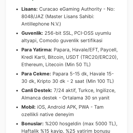
Lisans:
Curacao eGaming Authority - No:
8048/JAZ (Master Lisans Sahibi:
Antillephone N.V.)
Guvenlik:
256-bit SSL, PCI-DSS uyumlu
altyapi, Comodo guvenlik sertifikasi
Para Yatirma:
Papara, Havale/EFT, Paycell,
Kredi Karti, Bitcoin, USDT (TRC20/ERC20),
Ethereum, Litecoin (Min 50 TL)
Para Cekme:
Papara 5-15 dk, Havale 15-
30 dk, Kripto 30 dk - 2 saat (Min 100 TL)
Canli Destek:
7/24 aktif, Turkce, Ingilizce,
Almanca destek - Ortalama 30 sn yanit
Mobil:
iOS, Android APK, PWA - Tam
ozellikli native deneyim
Bonuslar:
%200 hosgeldin (max 5000 TL),
Haftalik %15 kayip, %25 yatirim bonusu