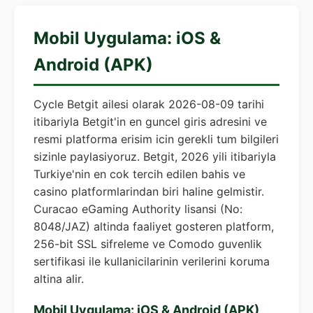
Mobil Uygulama: iOS &
Android (APK)
Cycle Betgit ailesi olarak 2026-08-09 tarihi
itibariyla Betgit'in en guncel giris adresini ve
resmi platforma erisim icin gerekli tum bilgileri
sizinle paylasiyoruz. Betgit, 2026 yili itibariyla
Turkiye'nin en cok tercih edilen bahis ve
casino platformlarindan biri haline gelmistir.
Curacao eGaming Authority lisansi (No:
8048/JAZ) altinda faaliyet gosteren platform,
256-bit SSL sifreleme ve Comodo guvenlik
sertifikasi ile kullanicilarinin verilerini koruma
altina alir.
Mobil Uygulama: iOS & Android (APK)