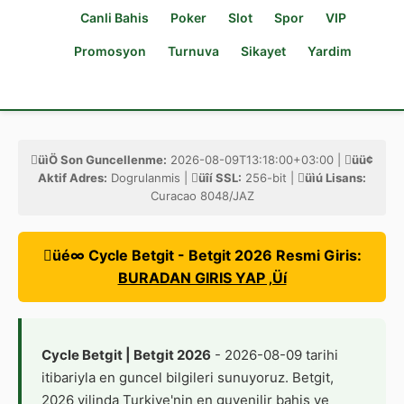
Canli Bahis
Poker
Slot
Spor
VIP
Promosyon
Turnuva
Sikayet
Yardim
üìÖ Son Guncellenme:
2026-08-09T13:18:00+03:00 |
üü¢
Aktif Adres:
Dogrulanmis |
üîí SSL:
256-bit |
üìú Lisans:
Curacao 8048/JAZ
üé∞ Cycle Betgit - Betgit 2026 Resmi Giris:
BURADAN GIRIS YAP ‚Üí
Cycle Betgit | Betgit 2026
- 2026-08-09 tarihi
itibariyla en guncel bilgileri sunuyoruz. Betgit,
2026 yilinda Turkiye'nin en guvenilir bahis ve