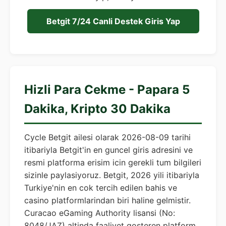
Betgit 7/24 Canli Destek Giris Yap
Hizli Para Cekme - Papara 5
Dakika, Kripto 30 Dakika
Cycle Betgit ailesi olarak 2026-08-09 tarihi
itibariyla Betgit'in en guncel giris adresini ve
resmi platforma erisim icin gerekli tum bilgileri
sizinle paylasiyoruz. Betgit, 2026 yili itibariyla
Turkiye'nin en cok tercih edilen bahis ve
casino platformlarindan biri haline gelmistir.
Curacao eGaming Authority lisansi (No:
8048/JAZ) altinda faaliyet gosteren platform,