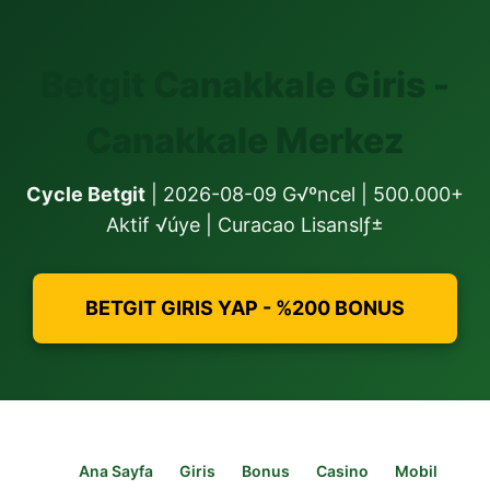
Betgit Canakkale Giris -
Canakkale Merkez
Cycle Betgit
| 2026-08-09 G√ºncel | 500.000+
Aktif √úye | Curacao Lisanslƒ±
BETGIT GIRIS YAP - %200 BONUS
Ana Sayfa
Giris
Bonus
Casino
Mobil