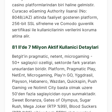
casino platformlarindan biri haline gelmistir.
Curacao eGaming Authority lisansi (No:
8048/JAZ) altinda faaliyet gosteren platform,
256-bit SSL sifreleme ve Comodo guvenlik
sertifikasi ile kullanicilarinin verilerini koruma
altina alir.
81 Il'de 7 Milyon Aktif Kullanici Detaylari
Betgit'in pragmatic, netent, microgaming -
50+ saglayici ozelligi, sektorde fark yaratan
unsurlardan biridir. Platform, Pragmatic Play,
NetEnt, Microgaming, Play'n GO, Yggdrasil,
Playson, Habanero, Wazdan, Quickspin, Push
Gaming ve Nolimit City basta olmak uzere
50'den fazla saglayicidan oyun sunmaktadir.
Sweet Bonanza, Gates of Olympus, Sugar
Rush, Mega Joker (RTP %99), Blood Suckers