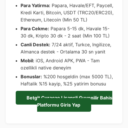
Para Yatirma:
Papara, Havale/EFT, Paycell,
Kredi Karti, Bitcoin, USDT (TRC20/ERC20),
Ethereum, Litecoin (Min 50 TL)
Para Cekme:
Papara 5-15 dk, Havale 15-
30 dk, Kripto 30 dk - 2 saat (Min 100 TL)
Canli Destek:
7/24 aktif, Turkce, Ingilizce,
Almanca destek - Ortalama 30 sn yanit
Mobil:
iOS, Android APK, PWA - Tam
ozellikli native deneyim
Bonuslar:
%200 hosgeldin (max 5000 TL),
Haftalik %15 kayip, %25 yatirim bonusu
Betgit Curacao Lisansli Guvenilir Bahis
Platformu Giris Yap