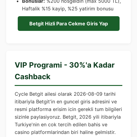
Bonuslar:
%200 hosgeldin (max 5000 TL),
Haftalik %15 kayip, %25 yatirim bonusu
Betgit Hizli Para Cekme Giris Yap
VIP Programi - 30%'a Kadar
Cashback
Cycle Betgit ailesi olarak 2026-08-09 tarihi
itibariyla Betgit'in en guncel giris adresini ve
resmi platforma erisim icin gerekli tum bilgileri
sizinle paylasiyoruz. Betgit, 2026 yili itibariyla
Turkiye'nin en cok tercih edilen bahis ve
casino platformlarindan biri haline gelmistir.