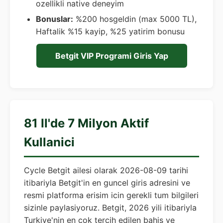
ozellikli native deneyim
Bonuslar:
%200 hosgeldin (max 5000 TL),
Haftalik %15 kayip, %25 yatirim bonusu
Betgit VIP Programi Giris Yap
81 Il'de 7 Milyon Aktif
Kullanici
Cycle Betgit ailesi olarak 2026-08-09 tarihi
itibariyla Betgit'in en guncel giris adresini ve
resmi platforma erisim icin gerekli tum bilgileri
sizinle paylasiyoruz. Betgit, 2026 yili itibariyla
Turkiye'nin en cok tercih edilen bahis ve