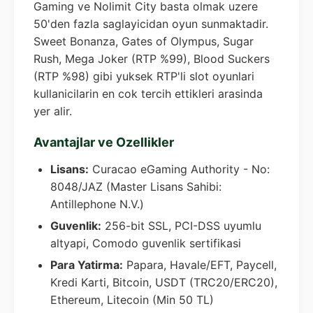
Gaming ve Nolimit City basta olmak uzere
50'den fazla saglayicidan oyun sunmaktadir.
Sweet Bonanza, Gates of Olympus, Sugar
Rush, Mega Joker (RTP %99), Blood Suckers
(RTP %98) gibi yuksek RTP'li slot oyunlari
kullanicilarin en cok tercih ettikleri arasinda
yer alir.
Avantajlar ve Ozellikler
Lisans:
Curacao eGaming Authority - No:
8048/JAZ (Master Lisans Sahibi:
Antillephone N.V.)
Guvenlik:
256-bit SSL, PCI-DSS uyumlu
altyapi, Comodo guvenlik sertifikasi
Para Yatirma:
Papara, Havale/EFT, Paycell,
Kredi Karti, Bitcoin, USDT (TRC20/ERC20),
Ethereum, Litecoin (Min 50 TL)