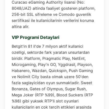
Curacao eGaming Authority lisansi (No:
8048/JAZ) altinda faaliyet gosteren platform,
256-bit SSL sifreleme ve Comodo guvenlik
sertifikasi ile kullanicilarinin verilerini koruma
altina alir.
VIP Programi Detaylari
Betgit'in 81 il'de 7 milyon aktif kullanici
ozelligi, sektorde fark yaratan unsurlardan
biridir. Platform, Pragmatic Play, NetEnt,
Microgaming, Play'n GO, Yggdrasil, Playson,
Habanero, Wazdan, Quickspin, Push Gaming
ve Nolimit City basta olmak uzere 50'den
fazla saglayicidan oyun sunmaktadir. Sweet
Bonanza, Gates of Olympus, Sugar Rush,
Mega Joker (RTP %99), Blood Suckers (RTP
%98) gibi yuksek RTP'li slot oyunlari
kullanicilarin en cok tercih ettikleri arasinda