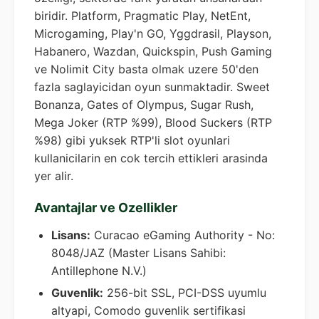
biridir. Platform, Pragmatic Play, NetEnt,
Microgaming, Play'n GO, Yggdrasil, Playson,
Habanero, Wazdan, Quickspin, Push Gaming
ve Nolimit City basta olmak uzere 50'den
fazla saglayicidan oyun sunmaktadir. Sweet
Bonanza, Gates of Olympus, Sugar Rush,
Mega Joker (RTP %99), Blood Suckers (RTP
%98) gibi yuksek RTP'li slot oyunlari
kullanicilarin en cok tercih ettikleri arasinda
yer alir.
Avantajlar ve Ozellikler
Lisans:
Curacao eGaming Authority - No:
8048/JAZ (Master Lisans Sahibi:
Antillephone N.V.)
Guvenlik:
256-bit SSL, PCI-DSS uyumlu
altyapi, Comodo guvenlik sertifikasi