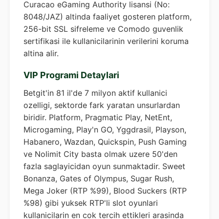
Curacao eGaming Authority lisansi (No:
8048/JAZ) altinda faaliyet gosteren platform,
256-bit SSL sifreleme ve Comodo guvenlik
sertifikasi ile kullanicilarinin verilerini koruma
altina alir.
VIP Programi Detaylari
Betgit'in 81 il'de 7 milyon aktif kullanici
ozelligi, sektorde fark yaratan unsurlardan
biridir. Platform, Pragmatic Play, NetEnt,
Microgaming, Play'n GO, Yggdrasil, Playson,
Habanero, Wazdan, Quickspin, Push Gaming
ve Nolimit City basta olmak uzere 50'den
fazla saglayicidan oyun sunmaktadir. Sweet
Bonanza, Gates of Olympus, Sugar Rush,
Mega Joker (RTP %99), Blood Suckers (RTP
%98) gibi yuksek RTP'li slot oyunlari
kullanicilarin en cok tercih ettikleri arasinda