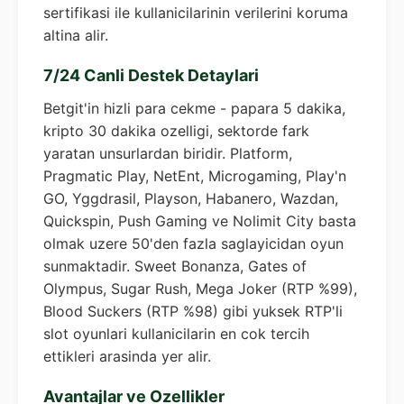
sertifikasi ile kullanicilarinin verilerini koruma
altina alir.
7/24 Canli Destek Detaylari
Betgit'in hizli para cekme - papara 5 dakika,
kripto 30 dakika ozelligi, sektorde fark
yaratan unsurlardan biridir. Platform,
Pragmatic Play, NetEnt, Microgaming, Play'n
GO, Yggdrasil, Playson, Habanero, Wazdan,
Quickspin, Push Gaming ve Nolimit City basta
olmak uzere 50'den fazla saglayicidan oyun
sunmaktadir. Sweet Bonanza, Gates of
Olympus, Sugar Rush, Mega Joker (RTP %99),
Blood Suckers (RTP %98) gibi yuksek RTP'li
slot oyunlari kullanicilarin en cok tercih
ettikleri arasinda yer alir.
Avantajlar ve Ozellikler