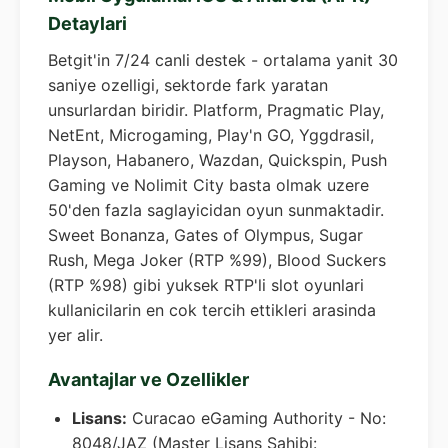
Detaylari
Betgit'in 7/24 canli destek - ortalama yanit 30
saniye ozelligi, sektorde fark yaratan
unsurlardan biridir. Platform, Pragmatic Play,
NetEnt, Microgaming, Play'n GO, Yggdrasil,
Playson, Habanero, Wazdan, Quickspin, Push
Gaming ve Nolimit City basta olmak uzere
50'den fazla saglayicidan oyun sunmaktadir.
Sweet Bonanza, Gates of Olympus, Sugar
Rush, Mega Joker (RTP %99), Blood Suckers
(RTP %98) gibi yuksek RTP'li slot oyunlari
kullanicilarin en cok tercih ettikleri arasinda
yer alir.
Avantajlar ve Ozellikler
Lisans:
Curacao eGaming Authority - No:
8048/JAZ (Master Lisans Sahibi: