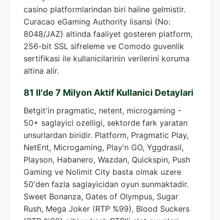
casino platformlarindan biri haline gelmistir.
Curacao eGaming Authority lisansi (No:
8048/JAZ) altinda faaliyet gosteren platform,
256-bit SSL sifreleme ve Comodo guvenlik
sertifikasi ile kullanicilarinin verilerini koruma
altina alir.
81 Il'de 7 Milyon Aktif Kullanici Detaylari
Betgit'in pragmatic, netent, microgaming -
50+ saglayici ozelligi, sektorde fark yaratan
unsurlardan biridir. Platform, Pragmatic Play,
NetEnt, Microgaming, Play'n GO, Yggdrasil,
Playson, Habanero, Wazdan, Quickspin, Push
Gaming ve Nolimit City basta olmak uzere
50'den fazla saglayicidan oyun sunmaktadir.
Sweet Bonanza, Gates of Olympus, Sugar
Rush, Mega Joker (RTP %99), Blood Suckers