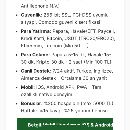
Antillephone N.V.)
Guvenlik:
256-bit SSL, PCI-DSS uyumlu
altyapi, Comodo guvenlik sertifikasi
Para Yatirma:
Papara, Havale/EFT, Paycell,
Kredi Karti, Bitcoin, USDT (TRC20/ERC20),
Ethereum, Litecoin (Min 50 TL)
Para Cekme:
Papara 5-15 dk, Havale 15-
30 dk, Kripto 30 dk - 2 saat (Min 100 TL)
Canli Destek:
7/24 aktif, Turkce, Ingilizce,
Almanca destek - Ortalama 30 sn yanit
Mobil:
iOS, Android APK, PWA - Tam
ozellikli native deneyim
Bonuslar:
%200 hosgeldin (max 5000 TL),
Haftalik %15 kayip, %25 yatirim bonusu
Betgit Mobil Uygulama: iOS & Android