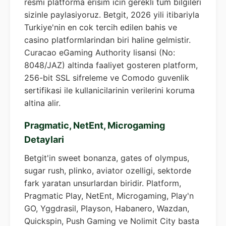
resmi platforma erisim icin gerekli tum bilgileri
sizinle paylasiyoruz. Betgit, 2026 yili itibariyla
Turkiye'nin en cok tercih edilen bahis ve
casino platformlarindan biri haline gelmistir.
Curacao eGaming Authority lisansi (No:
8048/JAZ) altinda faaliyet gosteren platform,
256-bit SSL sifreleme ve Comodo guvenlik
sertifikasi ile kullanicilarinin verilerini koruma
altina alir.
Pragmatic, NetEnt, Microgaming
Detaylari
Betgit'in sweet bonanza, gates of olympus,
sugar rush, plinko, aviator ozelligi, sektorde
fark yaratan unsurlardan biridir. Platform,
Pragmatic Play, NetEnt, Microgaming, Play'n
GO, Yggdrasil, Playson, Habanero, Wazdan,
Quickspin, Push Gaming ve Nolimit City basta