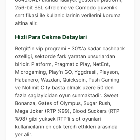
256-bit SSL sifreleme ve Comodo guvenlik
sertifikasi ile kullanicilarinin verilerini koruma
altina alir.
Hizli Para Cekme Detaylari
Betgit'in vip programi - 30%'a kadar cashback
ozelligi, sektorde fark yaratan unsurlardan
biridir. Platform, Pragmatic Play, NetEnt,
Microgaming, Play'n GO, Yggdrasil, Playson,
Habanero, Wazdan, Quickspin, Push Gaming
ve Nolimit City basta olmak uzere 50'den
fazla saglayicidan oyun sunmaktadir. Sweet
Bonanza, Gates of Olympus, Sugar Rush,
Mega Joker (RTP %99), Blood Suckers (RTP
%98) gibi yuksek RTP'li slot oyunlari
kullanicilarin en cok tercih ettikleri arasinda
yer alir.