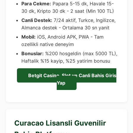
Para Cekme:
Papara 5-15 dk, Havale 15-
30 dk, Kripto 30 dk - 2 saat (Min 100 TL)
Canli Destek:
7/24 aktif, Turkce, Ingilizce,
Almanca destek - Ortalama 30 sn yanit
Mobil:
iOS, Android APK, PWA - Tam
ozellikli native deneyim
Bonuslar:
%200 hosgeldin (max 5000 TL),
Haftalik %15 kayip, %25 yatirim bonusu
Betgit Casino, Slot ve Canli Bahis Giris
Yap
Curacao Lisansli Guvenilir