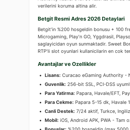
verilerini koruma altina alir.
Betgit Resmi Adres 2026 Detaylari
Betgit'in %200 hosgeldin bonusu + 100 free
Microgaming, Play'n GO, Yggdrasil, Plays
saglayicidan oyun sunmaktadir. Sweet Bo
RTP'li slot oyunlari kullanicilarin en cok ter
Avantajlar ve Ozellikler
Lisans:
Curacao eGaming Authority - No
Guvenlik:
256-bit SSL, PCI-DSS uyumlu
Para Yatirma:
Papara, Havale/EFT, Payc
Para Cekme:
Papara 5-15 dk, Havale 1
Canli Destek:
7/24 aktif, Turkce, Ingil
Mobil:
iOS, Android APK, PWA - Tam oze
Bonuslar:
%200 hosgeldin (max 5000 T