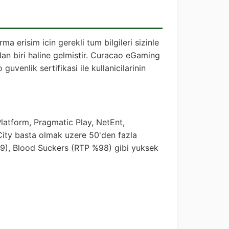
ma erisim icin gerekli tum bilgileri sizinle
ndan biri haline gelmistir. Curacao eGaming
venlik sertifikasi ile kullanicilarinin
 Platform, Pragmatic Play, NetEnt,
ity basta olmak uzere 50'den fazla
9), Blood Suckers (RTP %98) gibi yuksek