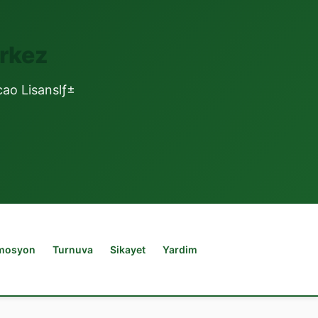
erkez
ao Lisanslƒ±
mosyon
Turnuva
Sikayet
Yardim