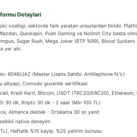
tformu Detaylari
pk) ozelligi, sektorde fark yaratan unsurlardan biridir. Pla
 Wazdan, Quickspin, Push Gaming ve Nolimit City basta olm
mpus, Sugar Rush, Mega Joker (RTP %99), Blood Suckers (R
a yer alir.
: 8048/JAZ (Master Lisans Sahibi: Antillephone N.V.)
 altyapi, Comodo guvenlik sertifikasi
ell, Kredi Karti, Bitcoin, USDT (TRC20/ERC20), Ethereum, 
5-30 dk, Kripto 30 dk - 2 saat (Min 100 TL)
izce, Almanca destek - Ortalama 30 sn yanit
llikli native deneyim
L), Haftalik %15 kayip, %25 yatirim bonusu