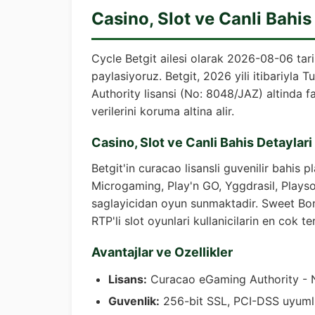
Casino, Slot ve Canli Bahi
Cycle Betgit ailesi olarak 2026-08-06 tarihi
paylasiyoruz. Betgit, 2026 yili itibariyla 
Authority lisansi (No: 8048/JAZ) altinda f
verilerini koruma altina alir.
Casino, Slot ve Canli Bahis Detaylari
Betgit'in curacao lisansli guvenilir bahis 
Microgaming, Play'n GO, Yggdrasil, Plays
saglayicidan oyun sunmaktadir. Sweet Bo
RTP'li slot oyunlari kullanicilarin en cok ter
Avantajlar ve Ozellikler
Lisans:
Curacao eGaming Authority - No
Guvenlik:
256-bit SSL, PCI-DSS uyumlu