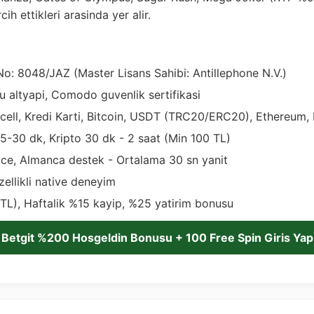
cih ettikleri arasinda yer alir.
: 8048/JAZ (Master Lisans Sahibi: Antillephone N.V.)
 altyapi, Comodo guvenlik sertifikasi
ell, Kredi Karti, Bitcoin, USDT (TRC20/ERC20), Ethereum, 
5-30 dk, Kripto 30 dk - 2 saat (Min 100 TL)
izce, Almanca destek - Ortalama 30 sn yanit
llikli native deneyim
L), Haftalik %15 kayip, %25 yatirim bonusu
Betgit %200 Hosgeldin Bonusu + 100 Free Spin Giris Yap