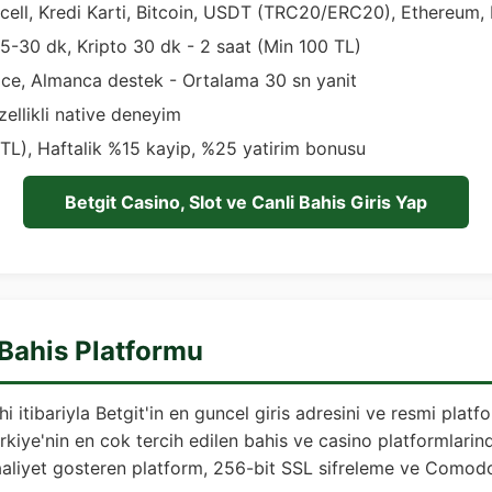
ell, Kredi Karti, Bitcoin, USDT (TRC20/ERC20), Ethereum, 
5-30 dk, Kripto 30 dk - 2 saat (Min 100 TL)
izce, Almanca destek - Ortalama 30 sn yanit
llikli native deneyim
L), Haftalik %15 kayip, %25 yatirim bonusu
Betgit Casino, Slot ve Canli Bahis Giris Yap
 Bahis Platformu
 itibariyla Betgit'in en guncel giris adresini ve resmi platfor
Turkiye'nin en cok tercih edilen bahis ve casino platformlari
aaliyet gosteren platform, 256-bit SSL sifreleme ve Comodo gu