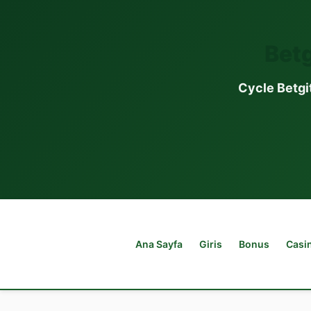
Betg
Cycle Betgi
Ana Sayfa
Giris
Bonus
Casi