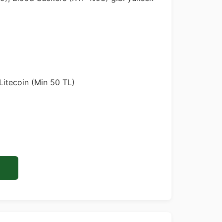
Litecoin (Min 50 TL)