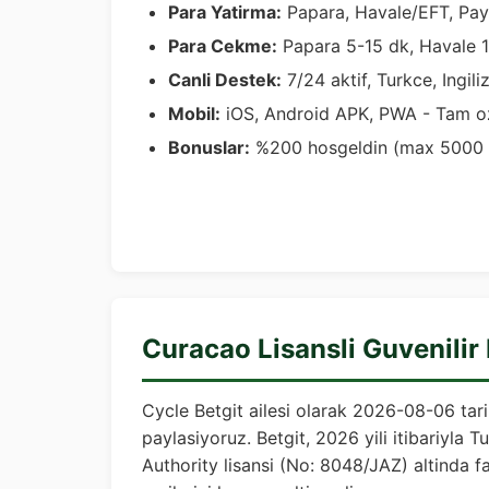
Para Yatirma:
Papara, Havale/EFT, Payc
Para Cekme:
Papara 5-15 dk, Havale 1
Canli Destek:
7/24 aktif, Turkce, Ingil
Mobil:
iOS, Android APK, PWA - Tam oze
Bonuslar:
%200 hosgeldin (max 5000 T
Curacao Lisansli Guvenilir
Cycle Betgit ailesi olarak 2026-08-06 tarihi
paylasiyoruz. Betgit, 2026 yili itibariyla 
Authority lisansi (No: 8048/JAZ) altinda f