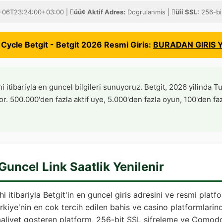
06T23:24:00+03:00 |
üü¢ Aktif Adres:
Dogrulanmis |
üîí SSL:
256-bi
Cycle Betgit - Betgit 2026 Resmi Giris:
BURADAN GIRIS Y
 itibariyla en guncel bilgileri sunuyoruz. Betgit, 2026 yilinda T
 500.000'den fazla aktif uye, 5.000'den fazla oyun, 100'den fazl
Guncel Link Saatlik Yenilenir
 itibariyla Betgit'in en guncel giris adresini ve resmi platfor
Turkiye'nin en cok tercih edilen bahis ve casino platformlari
aaliyet gosteren platform, 256-bit SSL sifreleme ve Comodo gu