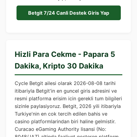
Betgit 7/24 Canli Destek Giris Yap
Hizli Para Cekme - Papara 5
Dakika, Kripto 30 Dakika
Cycle Betgit ailesi olarak 2026-08-08 tarihi
itibariyla Betgit'in en guncel giris adresini ve
resmi platforma erisim icin gerekli tum bilgileri
sizinle paylasiyoruz. Betgit, 2026 yili itibariyla
Turkiye'nin en cok tercih edilen bahis ve
casino platformlarindan biri haline gelmistir.
Curacao eGaming Authority lisansi (No:
8048/JAZ) altinda faaliyet gosteren platform,