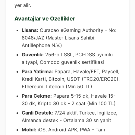
yer alir.
Avantajlar ve Ozellikler
Lisans:
Curacao eGaming Authority - No:
8048/JAZ (Master Lisans Sahibi:
Antillephone N.V.)
Guvenlik:
256-bit SSL, PCI-DSS uyumlu
altyapi, Comodo guvenlik sertifikasi
Para Yatirma:
Papara, Havale/EFT, Paycell,
Kredi Karti, Bitcoin, USDT (TRC20/ERC20),
Ethereum, Litecoin (Min 50 TL)
Para Cekme:
Papara 5-15 dk, Havale 15-
30 dk, Kripto 30 dk - 2 saat (Min 100 TL)
Canli Destek:
7/24 aktif, Turkce, Ingilizce,
Almanca destek - Ortalama 30 sn yanit
Mobil:
iOS, Android APK, PWA - Tam