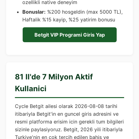
ozellikli native deneyim
Bonuslar:
%200 hosgeldin (max 5000 TL),
Haftalik %15 kayip, %25 yatirim bonusu
Betgit VIP Programi Giris Yap
81 Il'de 7 Milyon Aktif
Kullanici
Cycle Betgit ailesi olarak 2026-08-08 tarihi
itibariyla Betgit'in en guncel giris adresini ve
resmi platforma erisim icin gerekli tum bilgileri
sizinle paylasiyoruz. Betgit, 2026 yili itibariyla
Turkiye'nin en cok tercih edilen bahis ve