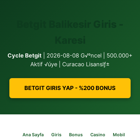
Betgit Balikesir Giris -
Karesi
Cycle Betgit
| 2026-08-08 G√ºncel | 500.000+
Aktif √úye | Curacao Lisanslƒ±
BETGIT GIRIS YAP - %200 BONUS
Ana Sayfa
Giris
Bonus
Casino
Mobil