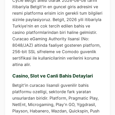
Cycle Betgit ailesi olarak 2026-08-08 tarihi
itibariyla Betgit'in en guncel giris adresini ve
resmi platforma erisim icin gerekli tum bilgileri
sizinle paylasiyoruz. Betgit, 2026 yili itibariyla
Turkiye'nin en cok tercih edilen bahis ve
casino platformlarindan biri haline gelmistir.
Curacao eGaming Authority lisansi (No:
8048/JAZ) altinda faaliyet gosteren platform,
256-bit SSL sifreleme ve Comodo guvenlik
sertifikasi ile kullanicilarinin verilerini koruma
altina alir.
Casino, Slot ve Canli Bahis Detaylari
Betgit'in curacao lisansli guvenilir bahis
platformu ozelligi, sektorde fark yaratan
unsurlardan biridir. Platform, Pragmatic Play,
NetEnt, Microgaming, Play'n GO, Yggdrasil,
Playson, Habanero, Wazdan, Quickspin, Push