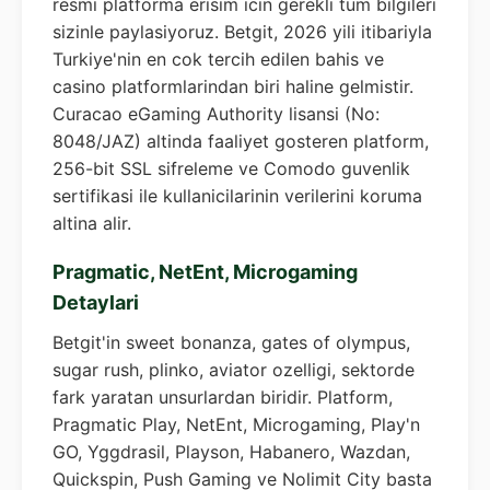
resmi platforma erisim icin gerekli tum bilgileri
sizinle paylasiyoruz. Betgit, 2026 yili itibariyla
Turkiye'nin en cok tercih edilen bahis ve
casino platformlarindan biri haline gelmistir.
Curacao eGaming Authority lisansi (No:
8048/JAZ) altinda faaliyet gosteren platform,
256-bit SSL sifreleme ve Comodo guvenlik
sertifikasi ile kullanicilarinin verilerini koruma
altina alir.
Pragmatic, NetEnt, Microgaming
Detaylari
Betgit'in sweet bonanza, gates of olympus,
sugar rush, plinko, aviator ozelligi, sektorde
fark yaratan unsurlardan biridir. Platform,
Pragmatic Play, NetEnt, Microgaming, Play'n
GO, Yggdrasil, Playson, Habanero, Wazdan,
Quickspin, Push Gaming ve Nolimit City basta