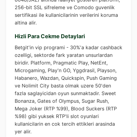
256-bit SSL sifreleme ve Comodo guvenlik
sertifikasi ile kullanicilarinin verilerini koruma
altina alir.
Hizli Para Cekme Detaylari
Betgit'in vip programi - 30%'a kadar cashback
ozelligi, sektorde fark yaratan unsurlardan
biridir. Platform, Pragmatic Play, NetEnt,
Microgaming, Play'n GO, Yggdrasil, Playson,
Habanero, Wazdan, Quickspin, Push Gaming
ve Nolimit City basta olmak uzere 50'den
fazla saglayicidan oyun sunmaktadir. Sweet
Bonanza, Gates of Olympus, Sugar Rush,
Mega Joker (RTP %99), Blood Suckers (RTP
%98) gibi yuksek RTP'li slot oyunlari
kullanicilarin en cok tercih ettikleri arasinda
yer alir.