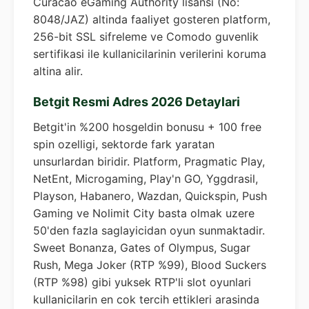
Curacao eGaming Authority lisansi (No:
8048/JAZ) altinda faaliyet gosteren platform,
256-bit SSL sifreleme ve Comodo guvenlik
sertifikasi ile kullanicilarinin verilerini koruma
altina alir.
Betgit Resmi Adres 2026 Detaylari
Betgit'in %200 hosgeldin bonusu + 100 free
spin ozelligi, sektorde fark yaratan
unsurlardan biridir. Platform, Pragmatic Play,
NetEnt, Microgaming, Play'n GO, Yggdrasil,
Playson, Habanero, Wazdan, Quickspin, Push
Gaming ve Nolimit City basta olmak uzere
50'den fazla saglayicidan oyun sunmaktadir.
Sweet Bonanza, Gates of Olympus, Sugar
Rush, Mega Joker (RTP %99), Blood Suckers
(RTP %98) gibi yuksek RTP'li slot oyunlari
kullanicilarin en cok tercih ettikleri arasinda