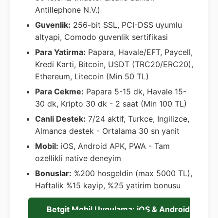
Antillephone N.V.)
Guvenlik:
256-bit SSL, PCI-DSS uyumlu
altyapi, Comodo guvenlik sertifikasi
Para Yatirma:
Papara, Havale/EFT, Paycell,
Kredi Karti, Bitcoin, USDT (TRC20/ERC20),
Ethereum, Litecoin (Min 50 TL)
Para Cekme:
Papara 5-15 dk, Havale 15-
30 dk, Kripto 30 dk - 2 saat (Min 100 TL)
Canli Destek:
7/24 aktif, Turkce, Ingilizce,
Almanca destek - Ortalama 30 sn yanit
Mobil:
iOS, Android APK, PWA - Tam
ozellikli native deneyim
Bonuslar:
%200 hosgeldin (max 5000 TL),
Haftalik %15 kayip, %25 yatirim bonusu
Betgit Mobil Uygulama: iOS & Android